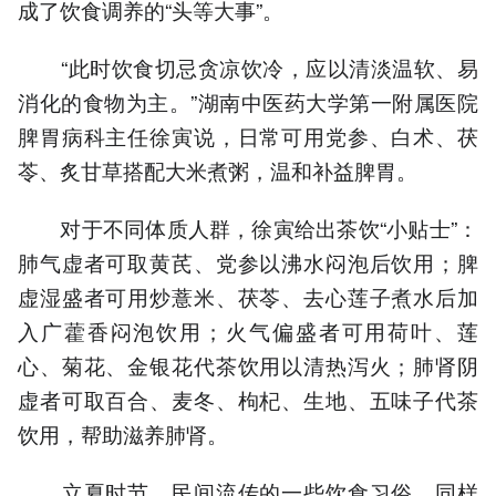
成了饮食调养的“头等大事”。
“此时饮食切忌贪凉饮冷，应以清淡温软、易
消化的食物为主。”湖南中医药大学第一附属医院
脾胃病科主任徐寅说，日常可用党参、白术、茯
苓、炙甘草搭配大米煮粥，温和补益脾胃。
对于不同体质人群，徐寅给出茶饮“小贴士”：
肺气虚者可取黄芪、党参以沸水闷泡后饮用；脾
虚湿盛者可用炒薏米、茯苓、去心莲子煮水后加
入广藿香闷泡饮用；火气偏盛者可用荷叶、莲
心、菊花、金银花代茶饮用以清热泻火；肺肾阴
虚者可取百合、麦冬、枸杞、生地、五味子代茶
饮用，帮助滋养肺肾。
立夏时节，民间流传的一些饮食习俗，同样