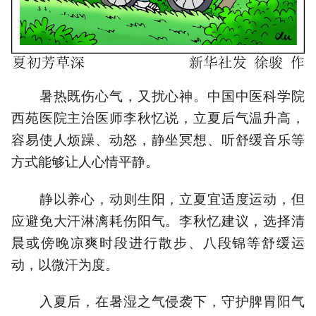
暑热既伤心气，又扰心神。中国中医科学院
西苑医院主治医师李秋忆说，立夏后气温升高，
容易使人烦躁、动怒，静坐冥想、听舒缓音乐等
方式能够让人心情平静。
静以养心，动则生阳，立夏宜适度运动，但
应避免大汗淋漓耗伤阳气。李秋忆建议，选择清
晨或傍晚凉爽时段进行散步、八段锦等舒缓运
动，以微汗为度。
入夏后，在暑湿之气侵袭下，守护脾胃阳气