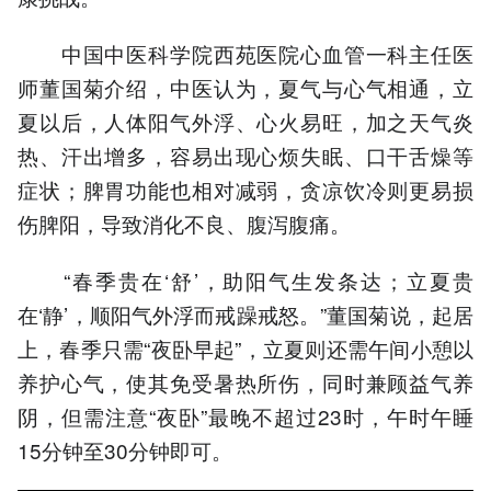
中国中医科学院西苑医院心血管一科主任医
师董国菊介绍，中医认为，夏气与心气相通，立
夏以后，人体阳气外浮、心火易旺，加之天气炎
热、汗出增多，容易出现心烦失眠、口干舌燥等
症状；脾胃功能也相对减弱，贪凉饮冷则更易损
伤脾阳，导致消化不良、腹泻腹痛。
“春季贵在‘舒’，助阳气生发条达；立夏贵
在‘静’，顺阳气外浮而戒躁戒怒。”董国菊说，起居
上，春季只需“夜卧早起”，立夏则还需午间小憩以
养护心气，使其免受暑热所伤，同时兼顾益气养
阴，但需注意“夜卧”最晚不超过23时，午时午睡
15分钟至30分钟即可。