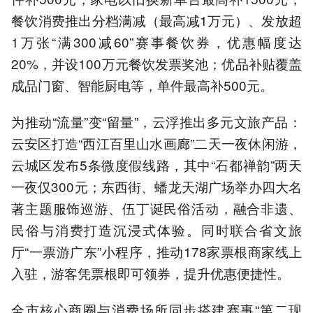
餐饮消费推出分档满减（最高减1万元）、发放超
1万张“满300减60”赛事餐饮券，优惠幅度达
20%，并设100万元餐饮发票奖池；优品补贴覆盖
成品门窗、智能厨电等，单件最高补500元。
为推动“流量”变“留量”，云浮推出多元文旅产品：
云安区打造“西江百里山水画廊”二天一夜休闲游，
云城区发布5条微度假线路，其中“石都禅韵”两天
一夜仅300元；东西街、蟠龙天湖广场举办四大名
著主题服饰巡游、伍丁诞民俗活动，融合非遗、
民俗与消费打造沉浸式体验。同时联合省文旅
厅“一票游广东”小程序，推动178家票根商家线上
入驻，游客凭票根即可领券，提升优惠便捷性。
全市核心商圈与消费场所同步搭建赛事“第二现