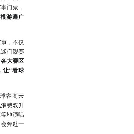
赛事门票，
票根游遍广
赛事，不仅
球迷们观赛
。
各大赛区
，让“看球
球客商云
地消费双升
莞等地演唱
唱会奔赴一