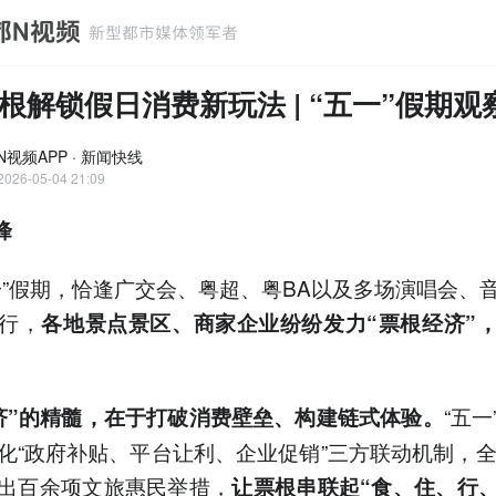
根解锁假日消费新玩法 | “五一”假期观
N视频APP · 新闻快线
2026-05-04 21:09
峰
一”假期，恰逢广交会、粤超、粤BA以及多场演唱会、
行，
各地景点景区、商家企业纷纷发力“票根经济”
“五
济”的精髓，在于打破消费壁垒、构建链式体验。
化“政府补贴、平台让利、企业促销”三方联动机制，全
出百余项文旅惠民举措，
让票根串联起“食、住、行