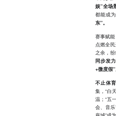
娱”全场
都能成为
东”。
赛事赋能
点燃全民
之余，纷
同步发力
+微度假
不止体
集，“白
温；“五
会、音乐
座城”成