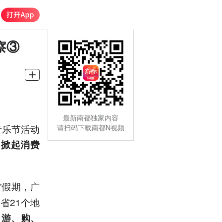
察③
最新南都独家内容
音乐节活动
请扫码下载南都N视频
，掀起消费
一”假期，广
省21个地
、游、购、