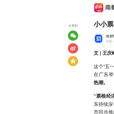
小小票
分享到
南都
转载
文 | 王庆
这个“五
在广东举
热潮。
“票根经
东持续深
市同步推