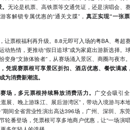
无论是机票、高铁票等交通凭证，还是演唱会、
景。
游客解锁专属优惠的“通关文牒”，
真正实现“一张
，让票根福利再升级。8.8元即可入场的粤BA、粤超
运动热情，更推动“假日追球”成为家庭出游新选择。
纷变身“文旅体验者”，从赛场涌入景区、商圈与夜市
，凭观赛票根可享景区折扣、酒店优惠、餐饮满减
”成为消费新潮流。
广交会吸引全
育赛场，多元票根持续释放消费活力。
天逛展、晚上游珠江、展后游湾区”，带动入境游与本
一”期间全省营业性演出高达396场，广州、深圳、东
节轮番登场，凭票根可享多地商户优惠，让“一场演
为更多年轻人的选择。