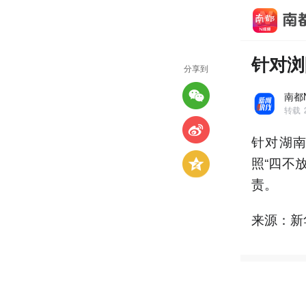
针对浏
分享到
南都
转载
针对湖
照“四不
责。
来源：新