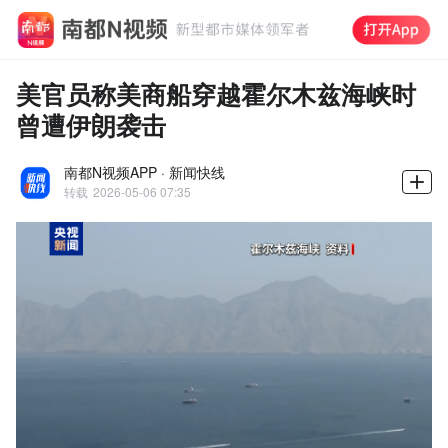
美官员称美商船穿越霍尔木兹海峡时
曾遭伊朗袭击
南都N视频APP · 新闻快线
转载
2026-05-06 07:35