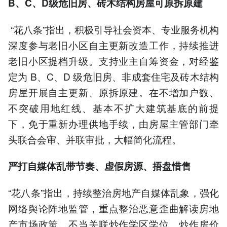
B、C、D级
危旧房
、砖木结构房屋
可
原拆原建
“花八条”指出，积极引导社会资本、专业服务机构
深度参与老旧小区自主更新改造工作，持续推进
老旧小区提档升级。支持业主自筹资金，对经鉴
定为 B、C、D 级危旧房、非成套住宅及砖木结构
房屋开展自主更新、原拆原建。在不增加户数、
不突破用地红线、基本不扩大建筑基底的前提
下，免于重新办理供地手续，由房屋主管部门牵
头联合会审、并联审批，大幅简化流程。
严打自媒体乱带节奏、虚假房源、捂盘惜售
“花八条”指出，持续整治房地产自媒体乱象，强化
网络舆论阵地监管，重点整治恶意歪曲解读房地
产市场政策、不当关联炒作学区学位、炒作房价