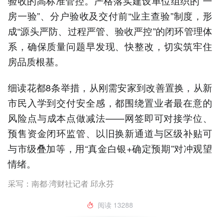
验收的高标准管控。严格落实建设单位组织的“一
房一验”、分户验收及交付前“业主查验”制度，形
成“源头严防、过程严管、验收严控”的闭环管理体
系，确保质量问题早发现、快整改，切实筑牢住
房品质根基。
细读花都8条举措，从刚需安家到改善置换，从新
市民入学到交付安全感，都围绕置业者最在意的
风险点与成本点做减法——网签即可对接学位、
预售资金闭环监管、以旧换新通道与区级补贴可
与市级叠加等，用“真金白银+确定预期”对冲观望
情绪。
采写：南都·湾财社记者 邱永芬
阅读
13288