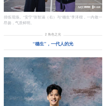
排练现场。“安宁”张智涵（右）与“穗生”李泽楷，一内敛一
昂扬，气质鲜明。
2 角色之光
“
穗生
”
，一代人的光