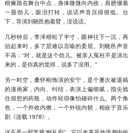
楷瘫跪在舞台中点，身体微微向内收，肩膀绷着
一股劲儿，眼泪打转，说话声音压得很低。台
下，导演刘晓邑抱着臂，没说话。
几秒钟后，李泽楷松了半寸，眼神往下一沉，再
抬起来时，多了层难以言喻的委屈。刘晓邑声音
不高：“对，就是这个劲儿。被亲人冤枉不是演出
来的，是你真的觉得，说多了没用。”
另一时空，桑怀刚饰演的安宁，是个屡次被退稿
的漫画家，内向、纠结，表演上偏细腻，指尖捻
住假想的药瓶，动作轻得像怕碰碎什么。两个角
色，一个外收内燃，一个外锐内韧，相嵌于音乐
剧《连载·1978》。
这不是一部常规“献礼剧”。它以改革开放浪潮中的