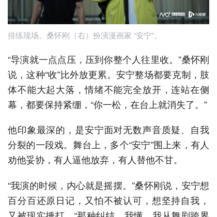
排练现场。桑怀刚（右）扮演漫画家 “安宁”。
“导演就一点点压，压到你整个人往里收。”桑怀刚
说，这种“收”比外放更累。安宁整场都要克制，肢
体不能大起大落，情绪不能完全放开，连站在侧
幕，都要保持紧绷，“你一松，在台上就消失了。”
他印象最深的，是安宁面对无数声音质疑、自我
分裂的一段戏。舞台上，多个“安宁”围上来，有人
劝他妥协，有人逼他放弃，有人替他不甘。
“我演的时候，内心就是摇摆。”桑怀刚说，安宁想
百分百还原日记，又怕不被认可，想坚持自我，
又被现实捶打，“那种纠结，我懂。我从舞剧跨界