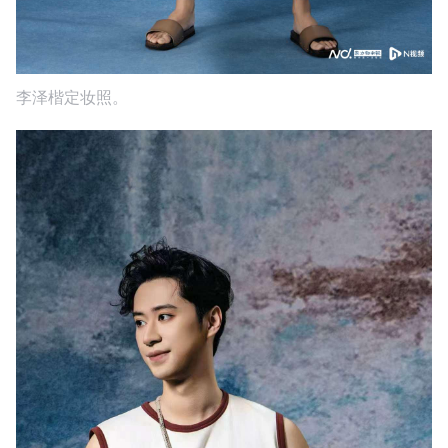
李泽楷定妆照。