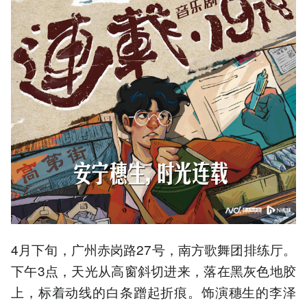
4月下旬，广州赤岗路27号，南方歌舞团排练厅。
下午3点，天光从高窗斜切进来，落在黑灰色地胶
上，标着动线的白条蹭起折痕。饰演穗生的李泽