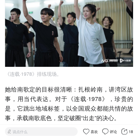
《连载·1978》排练现场。
她给南歌定的目标很清晰：扎根岭南，讲湾区故
事，用当代表达。对于《连载·1978》，珍贵的
是，它跳出地域标签，以全国观众都能共情的故
事，承载南歌底色，坚定破圈“出走”的决心。
说点什么
喜欢
评论
18
从新演艺空间《这里冬天不下雪》，到出圈的