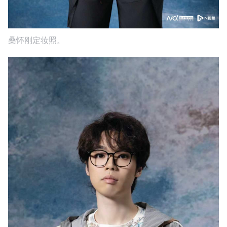
桑怀刚定妆照。