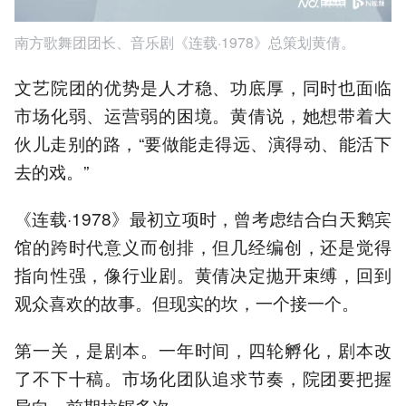
南方歌舞团团长、音乐剧《连载·1978》总策划黄倩。
文艺院团的优势是人才稳、功底厚，同时也面临
市场化弱、运营弱的困境。黄倩说，她想带着大
伙儿走别的路，“要做能走得远、演得动、能活下
去的戏。”
《连载·1978》最初立项时，曾考虑结合白天鹅宾
馆的跨时代意义而创排，但几经编创，还是觉得
指向性强，像行业剧。黄倩决定抛开束缚，回到
观众喜欢的故事。但现实的坎，一个接一个。
第一关，是剧本。一年时间，四轮孵化，剧本改
了不下十稿。市场化团队追求节奏，院团要把握
导向，前期拉锯多次。