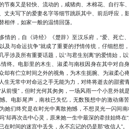
的节奏又是轻快、流动的，咸猪肉、木棉花、自行车
、丈夫写下的爱妻名字等细节跳跃其中、前后呼应，
替相伴，如家一般的温情回荡。
多情的，自《诗经》《楚辞》至汉乐府，“爱、死亡
以及与命运抗争”就成了重要的抒情传统，仔细想想
几乎涉及所有重要话题，以“与君生别离”的爱情始，以
己情终。电影里的木生、淑柔与南枝因身在其中对自
众却有伫立时间之外的视角，为木生扼腕、为淑柔心
人生无常中对命运之手无能为力，对终将逝去的甜蜜
“从前慢”，但时光何其匆匆，一场风雨一个小意外就
憾。电影尾声，南枝已失忆，无数预想中的激动痛
为她们终究是在时光中离散抱憾，不想灵光一闪间南
吗”却再次击中心灵，原来她一生中最深的牵挂始终在“
已在时间的迷宫中丢失，永不忘记的仍是那“收信人”。