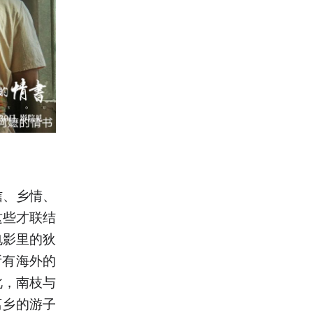
信、乡情、
这些才联结
电影里的狄
所有海外的
此，南枝与
离乡的游子