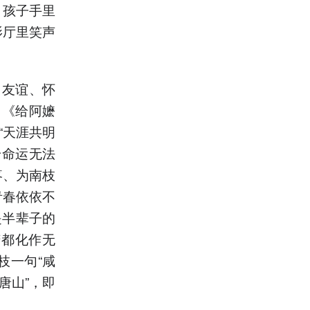
、孩子手里
影厅里笑声
、友谊、怀
，《给阿嬷
“天涯共明
身命运无法
疼、为南枝
青春依依不
是半辈子的
苦都化作无
枝一句“咸
唐山”，即