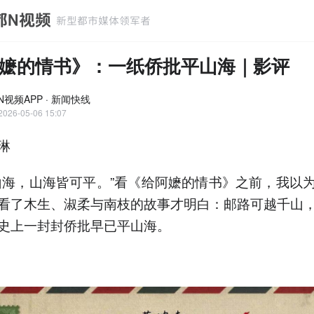
嬷的情书》：一纸侨批平山海｜影评
N视频APP · 新闻快线
2026-05-06 15:07
琳
山海，山海皆可平。”看《给阿嬷的情书》之前，我以
看了木生、淑柔与南枝的故事才明白：邮路可越千山
史上一封封侨批早已平山海。