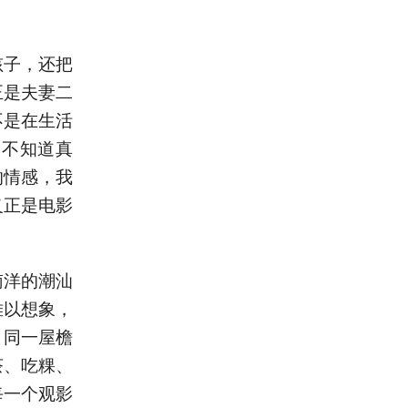
孩子，还把
正是夫妻二
不是在生活
柔不知道真
的情感，我
义正是电影
南洋的潮汕
难以想象，
，同一屋檐
茶、吃粿、
每一个观影