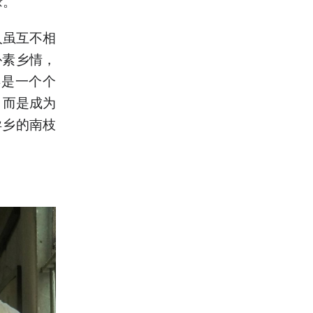
缘。
人虽互不相
朴素乡情，
再是一个个
，而是成为
异乡的南枝