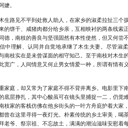
阿嬷。
木生路见不平到处救人助人，在家乡的淑柔拉扯三个
来的饼干、咸猪肉都分给乡亲，互相映衬的两条线索
同德，南枝的善良与坚强固然有本性使然，但又何尝
信中理解、认同并自觉地承继了木生夫妻。尽管淑
与南枝实在是未曾谋面的相守知己。至于南枝对木生
此宽广，人间情意又何止男女情爱一种，所谓有情有
重家庭，却又常为了家庭不得不背井离乡。电影里下
的底层挣扎，其中心酸虽可在镜头里捕捉一二，仍觉
南枝家的客栈仿佛在他乡街头的一叶方舟庇护着大家
都曾在这里寻得一夜灯光。朴素传统的乡土审美，喝
拜老爷、祭宗祖、不忘故土，满满的潮汕滋味安慰着