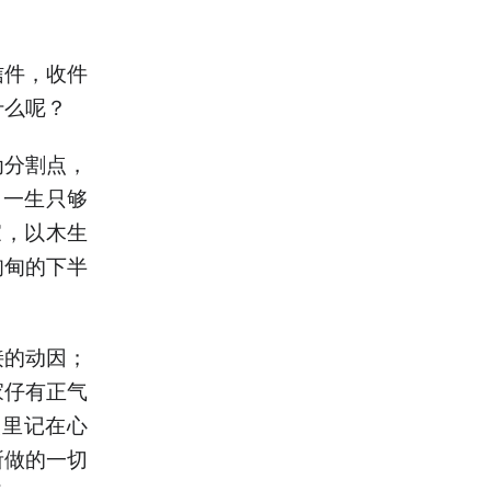
信件，收件
什么呢？
为分割点，
，一生只够
家，以木生
甸甸的下半
？
接的动因；
家仔有正气
眼里记在心
所做的一切