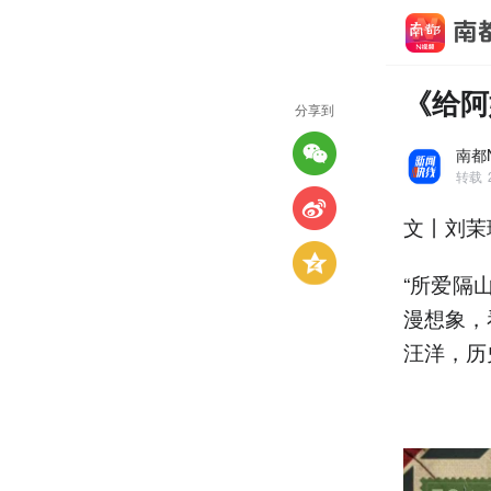
《给阿
分享到
南都
转载
文丨刘茉
“所爱隔
漫想象，
汪洋，历