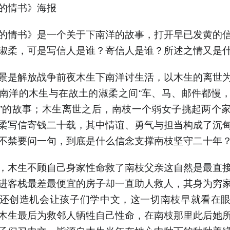
的情书》海报
的情书》是一个关于下南洋的故事，打开早已发黄的
淑柔，可是写信人是谁？寄信人是谁？所述之情又是
景是解放战争前夜木生下南洋讨生活，以木生的离世
南洋的木生与在故土的淑柔之间“车、马、邮件都慢
”的故事；木生离世之后，南枝一个弱女子挑起两个
柔写信寄钱二十载，其中情谊、勇气与担当构成了沉
不禁要问一句，到底是什么信念支撑南枝坚守二十年
，木生不顾自己身家性命救了南枝父亲这自然是最直
进客栈最差最便宜的房子却一直助人救人，其身为穷
还创造机会让孩子们学中文，这一切南枝早就看在
木生最后为救邻人牺牲自己性命，在南枝那里此后她