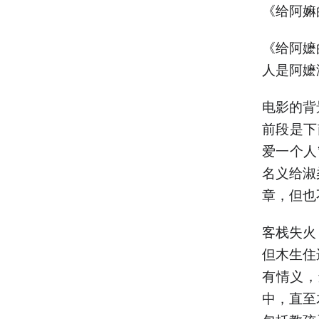
《给阿嫲
《给阿嬷
人是阿嬷
电影的背
前段是下
爱一个人
名义给淑
章，但也
客栈失火
但木生住
有情义，
中，直至