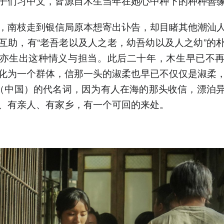
子们习中文，皆源自木生当年在她心中种下的种种善
，南枝走到银信局原本想寄出讣告，却目睹其他潮汕
互助，有“老吾老以及人之老，幼吾幼以及人之幼”的
亦生出这种情义与担当。此后二十年，木生早已不
化为一个群体，信那一头的淑柔也早已不仅仅是淑柔
”（中国）的代名词，因为有人在海的那头收信，漂泊
、有亲人、有家乡，有一个可回的来处。