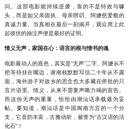
问。这部电影能持续逆袭，靠的不是特效与噱
头，而是如父亲固执、母亲唠叨、阿嬷慈爱般的
真诚力量。当真相在最后一刻揭开，观众席上此
起彼伏的抽泣声便是最好的证明。
情义无声，家国在心：语言的根与情书的魂
电影最动人的底色，其实是“无声”二字。阿嬷从不
把等待挂在嘴边，谢南枝默默写信二十年从不露
面，海外游子对故乡的思念也大多藏在侨批的只
言片语里。情义，从来不需要声嘶力竭的宣告。
而这份无声的重量，恰恰由潮汕话承载最为妥
帖。要知道，潮汕话是中国闽南方言的一个分
支，它音韵丰富，古雅动听，被誉为“古汉语的活
化石”！