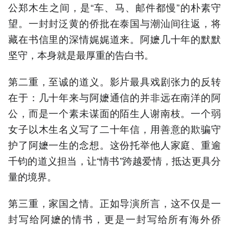
公郑木生之间，是“车、马、邮件都慢”的朴素守
望。一封封泛黄的侨批在泰国与潮汕间往返，将
藏在书信里的深情娓娓道来。阿嬷几十年的默默
坚守，本身就是最厚重的告白书。
第二重，至诚的道义。影片最具戏剧张力的反转
在于：几十年来与阿嬷通信的并非远在南洋的阿
公，而是一个素未谋面的陌生人谢南枝。一个弱
女子以木生名义写了二十年信，用善意的欺骗守
护了阿嬷一生的念想。这份托举他人家庭、重逾
千钧的道义担当，让“情书”跨越爱情，抵达更具分
量的境界。
第三重，家国之情。正如导演所言，这不仅是一
封写给阿嬷的情书，更是一封写给所有海外侨