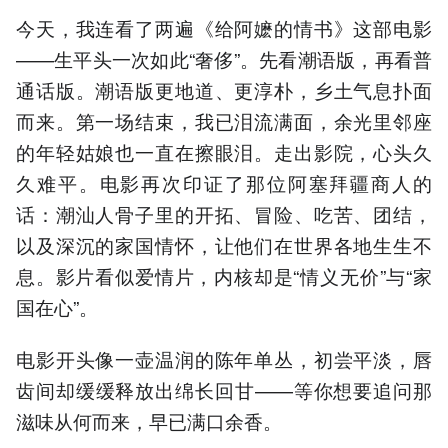
今天，我连看了两遍《给阿嬷的情书》这部电影
——生平头一次如此“奢侈”。先看潮语版，再看普
通话版。潮语版更地道、更淳朴，乡土气息扑面
而来。第一场结束，我已泪流满面，余光里邻座
的年轻姑娘也一直在擦眼泪。走出影院，心头久
久难平。电影再次印证了那位阿塞拜疆商人的
话：潮汕人骨子里的开拓、冒险、吃苦、团结，
以及深沉的家国情怀，让他们在世界各地生生不
息。影片看似爱情片，内核却是“情义无价”与“家
国在心”。
电影开头像一壶温润的陈年单丛，初尝平淡，唇
齿间却缓缓释放出绵长回甘——等你想要追问那
滋味从何而来，早已满口余香。