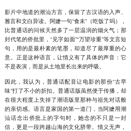
影片中地道的潮汕方言，保留了古汉语的入声、
雅言和文白异读。阿嬷一句“食未”（吃饭了吗），
比普通话的问候天然多了一层温润的烟火气；那
封代笔的侨批里，“见字如面”“万望珍重”等文言短
句，用的是最朴素的笔墨，却道尽了最厚重的心
意。正是这种语言，让情义有了具体的声音：它
不是表演，而是从土地里长出来的呼吸。
因此，我认为，普通话配音让电影的那份“古早
味”打了不小的折扣。普通话版虽然便于传播，却
在很大程度上失掉了潮语版里那种与祖先对话般
的亲切感。语言是家国的第一道门，当阿嬷用潮
汕话念出侨批上的字句时，她念的不只是一封
信，更是一段跨越山海的文化脐带。情义无声，