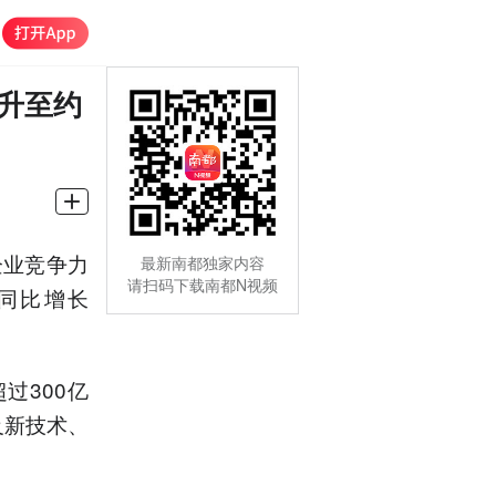
比升至约
企业竞争力
最新南都独家内容
请扫码下载南都N视频
，同比增长
过300亿
及新技术、