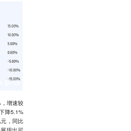
%，增速较
降5.1%
亿元，同比
仍展现出可