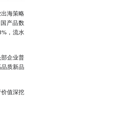
业出海策略
中国产品数
.3%，流水
。
头部企业普
高品质新品
行价值深挖