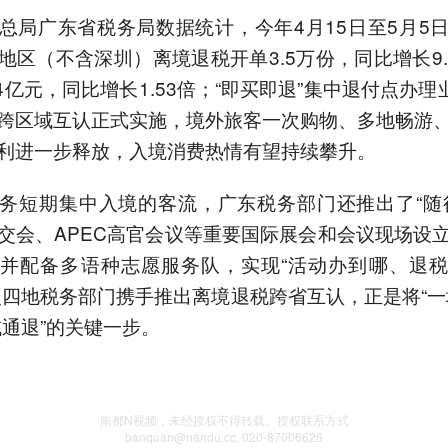
总局广东省税务局数据统计，今年4月15日至5月5
地区（不含深圳）离境退税开单3.5万份，同比增长9.
4亿元，同比增长1.53倍；“即买即退”集中退付点办理业
跨区域互认正式实施，境外旅客一次购物、多地畅游
利进一步释放，入境消费热情有望持续攀升。
务短期集中入境的客流，广东税务部门还推出了“随
交会、APEC高官会议等重要国际展会和会议现场设
并配备多语种志愿服务队，实现“活动办到哪、退
次四地税务部门携手推出离境退税跨省互认，正是将“一
域通退”的关键一步。
南都N视频，未经授权不得转载、授权联系方式
banquan@nandu.cc. 020-87006626