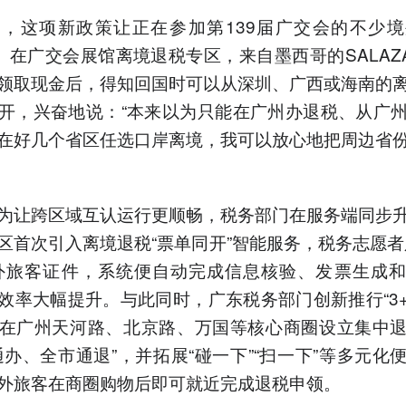
，这项新政策让正在参加第139届广交会的不少
”。在广交会展馆离境退税专区，来自墨西哥的SALAZ
领取现金后，得知回国时可以从深圳、广西或海南的
开，兴奋地说：“本来以为只能在广州办退税、从广
在好几个省区任选口岸离境，我可以放心地把周边省
为让跨区域互认运行更顺畅，税务部门在服务端同步
区首次引入离境退税“票单同开”智能服务，税务志愿者
外旅客证件，系统便自动完成信息核验、发票生成
效率大幅提升。与此同时，广东税务部门创新推行“3+
在广州天河路、北京路、万国等核心商圈设立集中
通办、全市通退”，并拓展“碰一下”“扫一下”等多元化
外旅客在商圈购物后即可就近完成退税申领。