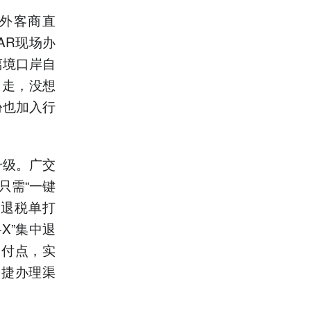
境外客商直
AR现场办
离境口岸自
州走，没想
份也加入行
升级。广交
只需“一键
和退税单打
X”集中退
退付点，实
便捷办理渠