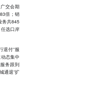
日广交会期
83倍；销
务共845
、任选口岸
行退付”服
立动态集中
税服务跟到
城通退”扩