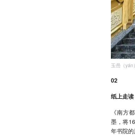
玉喦（yá
02
纸上走读
《南方都
墨，将1
年书院的