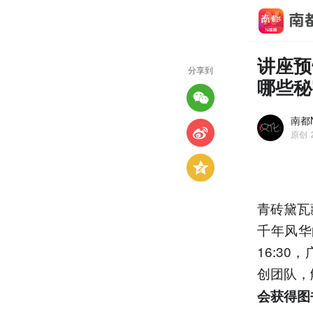
讲座预
分享到
哪些秘
南都
原创
青砖黛瓦
千年风华
16:3
创团队，
会获得图