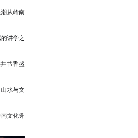
浪潮从岭南
儒的讲学之
市井书香盛
看山水与文
岭南文化务