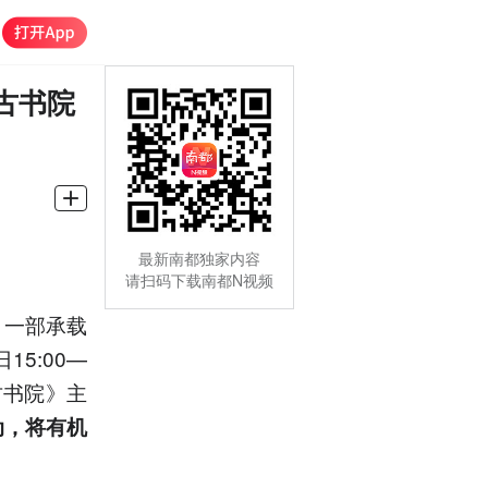
古书院
最新南都独家内容
请扫码下载南都N视频
，一部承载
5:00—
古书院》主
动，将有机