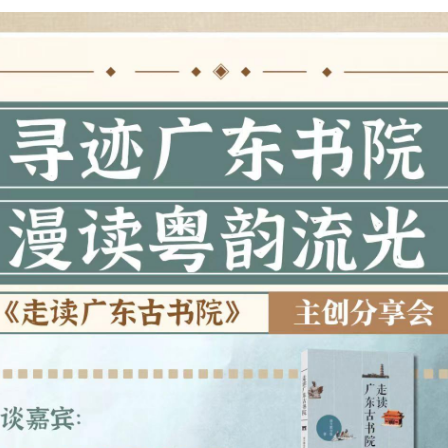
3.5月10日15:00—16:30，广
东省立中山图书馆文学馆举
办《走读广东古书院》主创
团队分享会。
4.活动将揭秘书院探访故
事，解读广东文化密码，参
与互动有机会获赠图书。
5.南方都市报走读系列报道
团队以实地走访为特色，系
统挖掘岭南历史遗存的文化
价值。
以上内容由AI大模型生成，仅供
参考