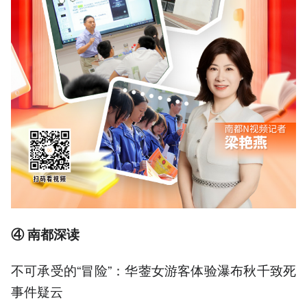
④ 南都深读
不可承受的“冒险”：华蓥女游客体验瀑布秋千致死
事件疑云