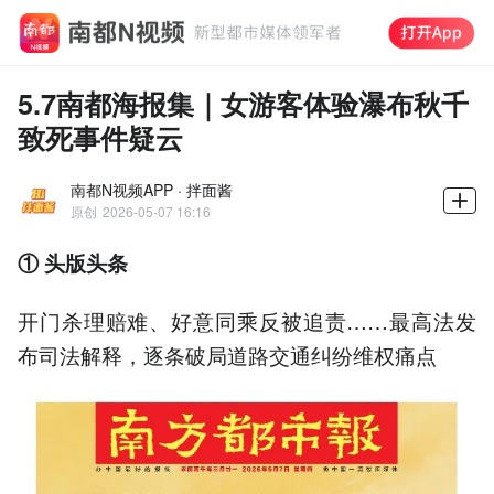
5.7南都海报集｜女游客体验瀑布秋千
致死事件疑云
南都N视频APP · 拌面酱
原创
2026-05-07 16:16
① 头版头条
开门杀理赔难、好意同乘反被追责……最高法发
布司法解释，逐条破局道路交通纠纷维权痛点