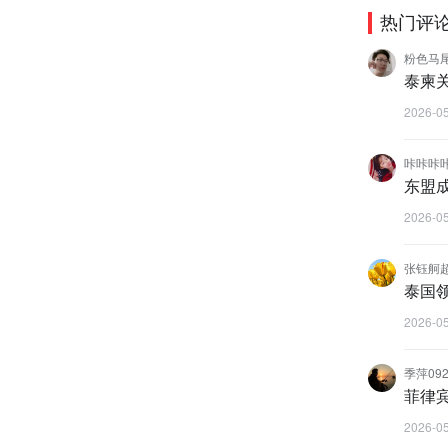
热门评
粉色马
泰柬
2026-0
咔咔咔
东盟
2026-0
张钰舸
泰国
2026-0
季萍092
菲律
2026-0