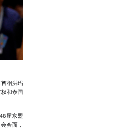
寨首相洪玛
主权和泰国
48届东盟
定会会面，