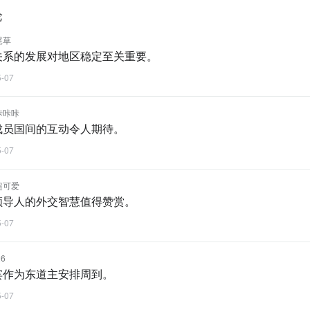
论
尾草
关系的发展对地区稳定至关重要。
5-07
咔咔咔
成员国间的互动令人期待。
5-07
超可爱
领导人的外交智慧值得赞赏。
5-07
6
宾作为东道主安排周到。
5-07