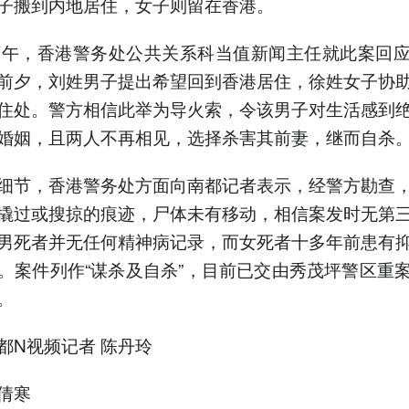
子搬到内地居住，女子则留在香港。
下午，香港警务处公共关系科当值新闻主任就此案回
前夕，刘姓男子提出希望回到香港居住，徐姓女子协
住处。警方相信此举为导火索，令该男子对生活感到
婚姻，且两人不再相见，选择杀害其前妻，继而自杀
细节，香港警务处方面向南都记者表示，经警方勘查
撬过或搜掠的痕迹，尸体未有移动，相信案发时无第
男死者并无任何精神病记录，而女死者十多年前患有
。案件列作“谋杀及自杀”，目前已交由秀茂坪警区重
。
都N视频记者 陈丹玲
倩寒