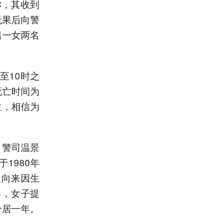
称，其收到
无果后向警
男一女两名
至10时之
死亡时间为
致，相信为
）警司温景
1980年
人向来因生
年，女子提
分居一年。