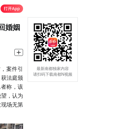
回婚姻
亡，案件引
最新南都独家内容
请扫码下载南都N视频
月获法庭颁
记者称，该
绝望，认为
发现场无第