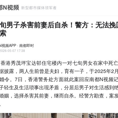
旬男子杀害前妻后自杀！警方：无法挽
索
N视频APP · 南都即时
2026-05-07 17:38
，香港秀茂坪宝达邨住宅楼内一对七旬男女在家中死
据披露，两人生前曾是夫妇，育有一子，于2025年2
婚令。7日，香港警务处方面就此案回应南都N视频
子轻生及生活琐事出现矛盾，分居后男子对生活感到
婚姻，选择杀害其前妻，继而自杀。经警方勘查，案
。