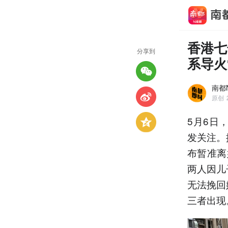
香港七
分享到
系导火
南都
原创
5月6日
发关注。
布暂准离
两人因儿
无法挽回
三者出现