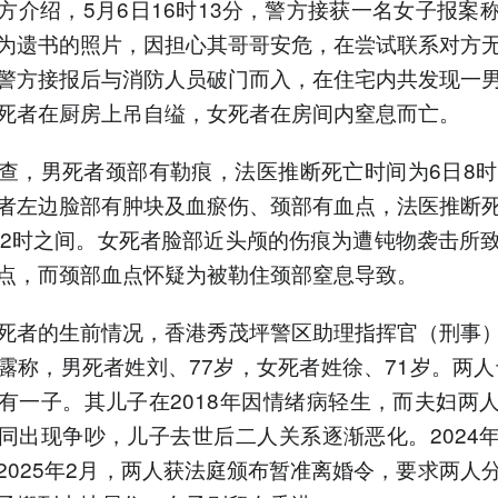
方介绍，5月6日16时13分，警方接获一名女子报案
为遗书的照片，因担心其哥哥安危，在尝试联系对方
警方接报后与消防人员破门而入，在住宅内共发现一
死者在厨房上吊自缢，女死者在房间内窒息而亡。
查，男死者颈部有勒痕，法医推断死亡时间为6日8时
者左边脸部有肿块及血瘀伤、颈部有血点，法医推断
至2时之间。女死者脸部近头颅的伤痕为遭钝物袭击所
点，而颈部血点怀疑为被勒住颈部窒息导致。
死者的生前情况，香港秀茂坪警区助理指挥官（刑事
露称，男死者姓刘、77岁，女死者姓徐、71岁。两人于
有一子。其儿子在2018年因情绪病轻生，而夫妇两
同出现争吵，儿子去世后二人关系逐渐恶化。2024
2025年2月，两人获法庭颁布暂准离婚令，要求两人