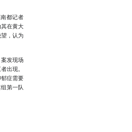
应南都记者
助其在黄大
绝望，认为
。
，案发现场
三者出现。
抑郁症需要
案组第一队