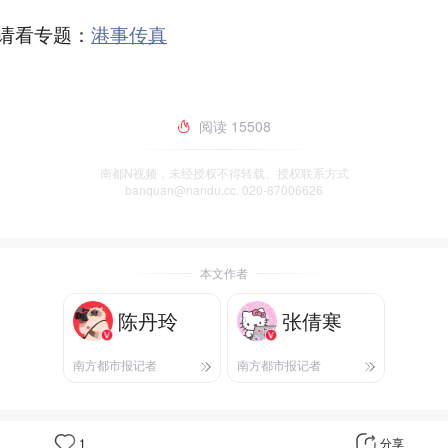
请看专题：
港事传真
阅读
15508
南都N视频，未经授权不得转载、授权联系方式
banquan@nandu.cc. 020-87006626
本文作者
陈丹玲
张倩寒
南方都市报记者
南方都市报记者
1
分享