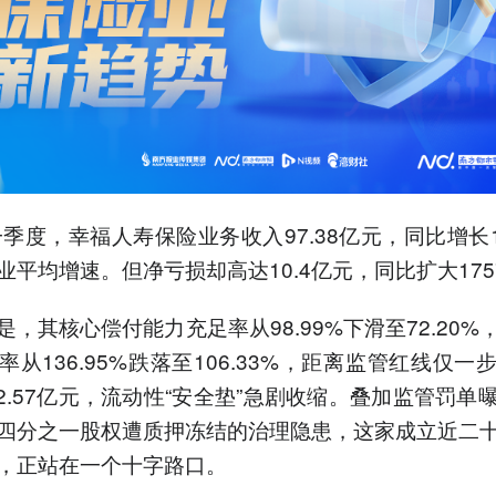
一季度，幸福人寿保险业务收入97.38亿元，同比增长17
业平均增速。但净亏损却高达10.4亿元，同比扩大1757
是，其核心偿付能力充足率从98.99%下滑至72.20%
率从136.95%跌落至106.33%，距离监管红线仅一
82.57亿元，流动性“安全垫”急剧收缩。叠加监管罚单
四分之一股权遭质押冻结的治理隐患，这家成立近二
，正站在一个十字路口。