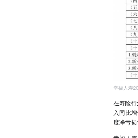
幸福人寿2
在寿险行
入同比增
度净亏损
幸福人寿