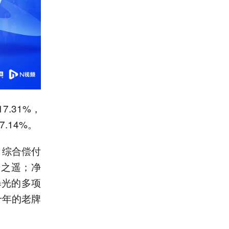
.31%，
.14%。
，综合偿付
步之遥；净
曝光的多项
十年的老牌