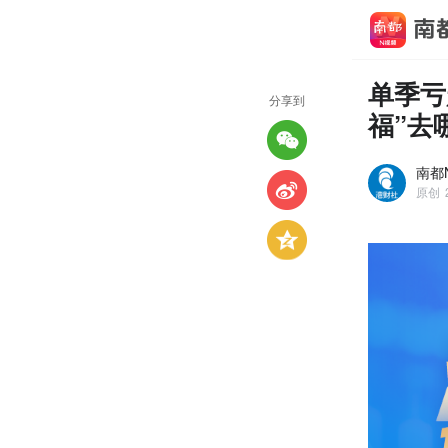
单季亏
分享到
福”去
南都N
原创