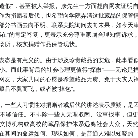
”“造假”，甚至被人举报。康先生一方面想向网友证明
作为捐赠者后代，也希望向学院弄清这批藏品的保管
部分书画去向不明、联系美院询问去向未果，如今天
都在”的肯定答复，更表示充分尊重家属合理知情诉求
场所，核实捐赠作品保管现状。
表态是有意义的。由于涉及珍贵藏品的安危，此事看
小。而此事背后的社会心理更值得“探微”——无论是
网友，大家共同的心愿是希望藏品无虞、免于天灾人
藏品不翼而飞，或者被“掉包”。
，一些人习惯性对捐赠者或后代的讲述表示质疑，是
不够信任。不排除一些人无理取闹、没事找事，但
文博机构或高校的藏品保护体系远离社会大众，天
在其间的命运如何、现状如何，是普通人难以知晓的