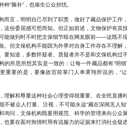
种种“脑补”，也催生公众担忧。
构而言，明明自己尽到了职责，做好了藏品保护工作
，这份委屈感可想而知。但正如前述，文物保护有其
可能做到时不时把文保细节晾在网友眼前——这既不
险。但文保机构不能因为外界对自身工作存在不理解
。要知道，多数怀疑者、质疑者并不是和文保机构过
构的所思所想其实是一致的：让每一件藏品都有“明细
更重要的是，要像故宫前掌门人单霁翔所说的，“
，理解和尊重这种社会心理变得很重要。在全民直播
能不被众人打量、注视，不可能永远“藏在深闺无人知
和询问，文保机构既要用规范、科学的管理来向公众
，也要在面对舆情时用有说服力的证据来打消社会疑