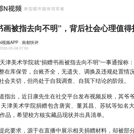
书画被指去向不明”，背后社会心理值得
N视频APP · 南都快评
2026-05-08 07:00
，天津美术学院就“捐赠书画被指去向不明”一事通报称：
整在库保管，台账齐全，无遗失、调换及违规处置情
社会关切，但尚处于自我调查、自我下结论的阶段。
道指出，近日康先生在社交平台发布视频反映，其爷
年向天津美术学院捐赠包含唐寅、董其昌、苏轼等知名
画作品，希望校方核实藏品现状并出具清单。
提此要求，源于在直播中展示相关捐赠材料，却被部