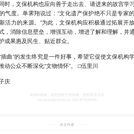
同时，文保机构也应向善于走出去、请进来的故宫学
的气度。单霁翔说过：“文化遗产保护绝不只是专家
新活力的来源。”为此，文保机构应积极通过拓展开
式，消除信息壁垒，增强互动，增进了解和理解，并
护成果惠及民生、贴近群众。
“插曲”的发生终究是一件好事，希望它促使文保机构
推动公众不断深化“文物情怀”。 □伍里川
子庆
南都N视频，未经授权不得转载、授权联系方式
banquan@nandu.cc. 020-87006626
本文作者