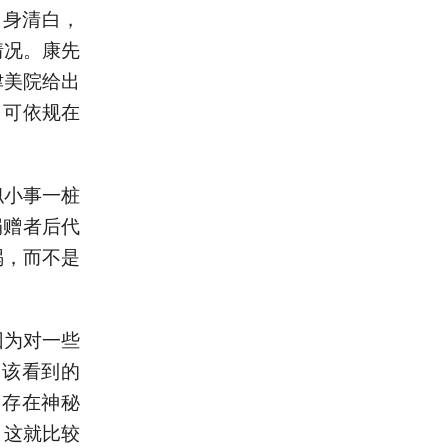
自身清白，
情况。康先
津美院给出
，可依规在
似小事一桩
捐赠者后代
祸，而不是
因为对一些
更该看到的
然存在神秘
。这就比较