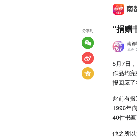
“捐赠
分享到
南都
原创
5月7日
作品均完
报回应了
此前有报
1996
40件书
他之所以