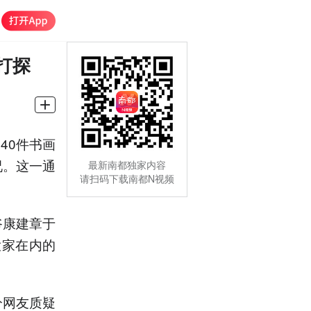
打探
40件书画
况。这一通
最新南都独家内容
请扫码下载南都N视频
爷康建章于
大家在内的
分网友质疑