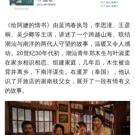
《给阿嬷的情书》由蓝鸿春执导，李思潼、王彦
桐、吴少卿等主演，讲述了一个跨越山海、联结
潮汕与南洋的两代人守望的故事，温暖又令人感
动。20世纪30年代初，潮汕青年郑木生与叶淑柔
在家乡相识相恋、组建家庭，几年后，木生被迫
背井离乡，下南洋谋生。在暹罗（泰国），他认
识了开旅店的谢南枝父女，展开了一段有情有义
的故事。