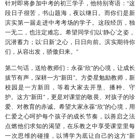
针对即将参加中考的初三学子，他特别寄语：“这
段日子很苦，书山题海，夜以继日。而你们是新
滨实第一届走进中考考场的学子。这段经历，独
一无二，也注定难忘。希望同学们以‘静心’之姿，
沉潜蓄力；以‘日新’之心，日日向前。滨实期待你
们，从容出发，骄傲归来。”
第二句话，送给教师们：永葆“欣”的心境，让成长
拔节有声，深耕一方“新田”。方娄星勉励教师，新
校园是一方新田，等着大家去开垦、播种、守
护。这方“新田”，更是对课堂的敬畏、对孩子的珍
爱、对教育的赤诚。希望大家永葆“欣”的心境，用
仁爱之心呵护每个孩子的成长节奏，以善启之法
点燃他们求知的渴望，在乐教之中享受课堂里每
一次思维的碰撞，以博学为底让自己的这方“新