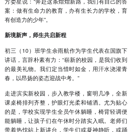
方娄星说：“奔赴这条熠熠新路，我们有自己的答
案：做有生命力的教育，办有生长力的学校，育
有创造力的少年”。
新境新声，师生共启新程
初三（10）班学生余雨航作为学生代表在国旗下
讲话，言辞朴素有力：“崭新的校园，是我们收到
的最美礼物。我们定当惜时如金，用汗水浇灌青
春，以昂扬的姿态迎战中考。”
走进滨实新校园，步入教学楼，窗明几净，全新
课桌椅排列齐整，护眼灯光柔和铺洒。尤为贴心
的是，学校实现学生全员午休躺睡，椅背轻调便
能躺睡，让孩子们在午休时分踏实入眠。老师们
带着热忱站上新讲台，学生们或凝神静听，或踊