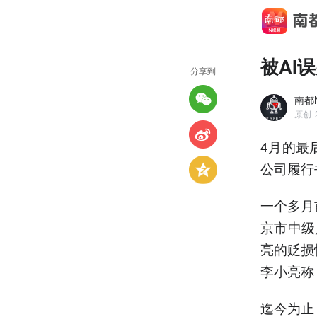
被AI
分享到
南都N
原创
4月的最
公司履行
一个多月
京市中级
亮的贬损
李小亮称
迄今为止