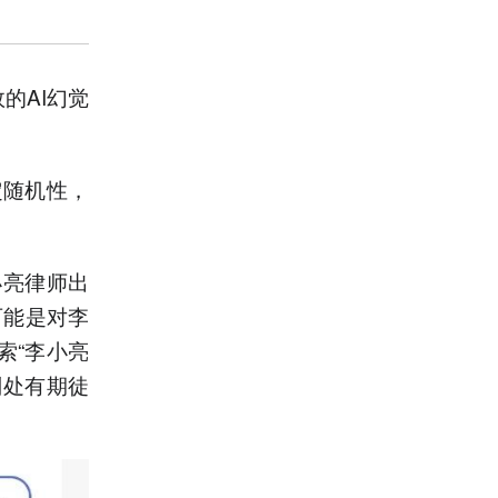
的AI幻觉
定随机性，
小亮律师出
可能是对李
索“李小亮
判处有期徒
。