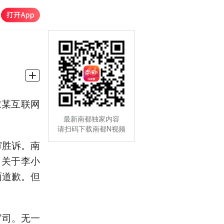
求某互联网
最新南都独家内容
请扫码下载南都N视频
审胜诉。南
了关于李小
面道歉。但
官司。无一