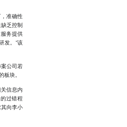
下，准确性
生缺乏控制
求服务提供
研发。”该
涉案公司若
誉的板块。
相关信息内
司的过错程
求其向李小