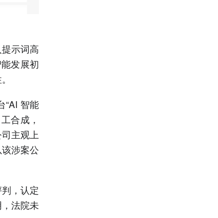
入提示词高
智能发展初
性。
AI 智能
加工合成，
公司主观上
以该涉案公
评判，认定
明，法院未