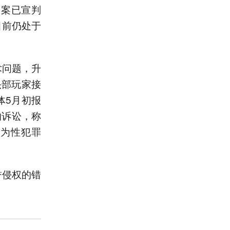
一案已宣判
目前仍处于
术问题，升
头部玩家接
体5月初报
的诉讼，称
描述为性犯罪
誉侵权的错