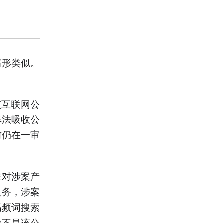
情形类似。
该互联网公
非法吸收公
前仍在一审
在对涉案产
义务，涉案
高频词搜索
觉不是该公