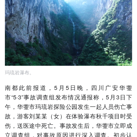
玛琉岩瀑布。
南都此前报道，5月5日晚，四川广安华蓥
市“5·3”事故调查组发布情况通报称，5月3日下
午，华蓥市玛琉岩探险公园发生一起人员伤亡事
故，游客刘某某（女）在体验瀑布秋千项目时受
伤，送医途中死亡。事故发生后，华蓥市立即成
立调查组，对事故原因进行深入调查。初步认