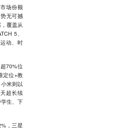
%的市场份额
优势无可撼
席，覆盖从
TCH 5、
、运动、时
超70%位
准定位+教
。小米则以
24天超长续
中学生、下
2%，三星