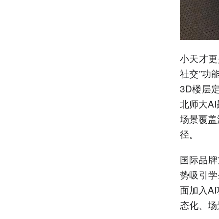
小天才更
社交”功
3D楼层
北师大A
场景覆盖
径。
国际品牌
势吸引学生
面加入A
态化、场