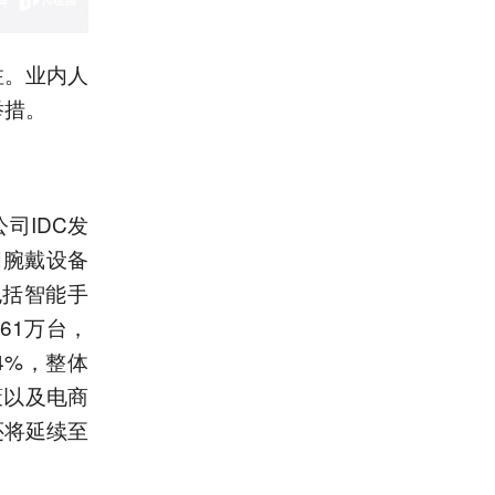
注。业内人
举措。
司IDC发
国腕戴设备
包括智能手
61万台，
4%，整体
策以及电商
还将延续至