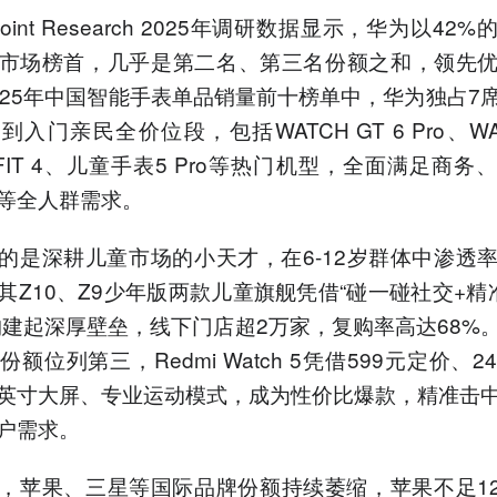
erpoint Research 2025年调研数据显示，华为以42
市场榜首，几乎是第二名、第三名份额之和，领先
025年中国智能手表单品销量前十榜单中，华为独占7
入门亲民全价位段，包括WATCH GT 6 Pro、WA
 FIT 4、儿童手表5 Pro等热门机型，全面满足商务
等全人群需求。
的是深耕儿童市场的小天才，在6-12岁群体中渗透率
其Z10、Z9少年版两款儿童旗舰凭借“碰一碰社交+精
构建起深厚壁垒，线下门店超2万家，复购率高达68%
份额位列第三，Redmi Watch 5凭借599元定价、
97英寸大屏、专业运动模式，成为性价比爆款，精准击
户需求。
，苹果、三星等国际品牌份额持续萎缩，苹果不足1