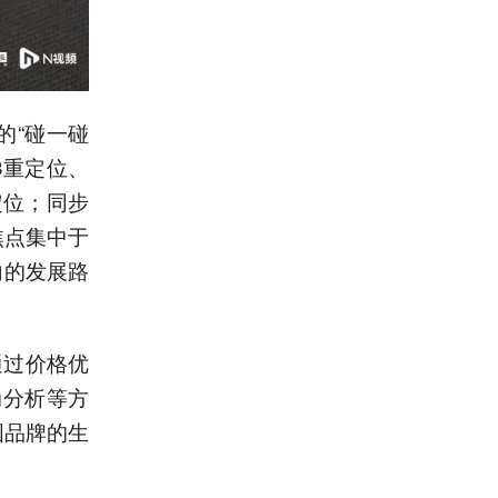
的“碰一碰
3重定位、
定位；同步
焦点集中于
向的发展路
通过价格优
运动分析等方
国品牌的生