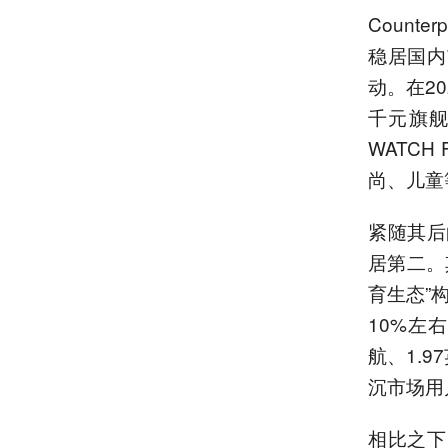
Count
稳居国内
动。在2
千元旗舰到
WATCH
尚、儿童
紧随其后
居第二。
育生态”
10%左右
航、1.
沉市场用
相比之下