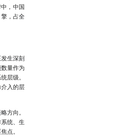
牌中，中国
引擎，占全
正发生深刻
能数量作为
系统层级。
力介入的层
策略方向。
作系统、生
逐焦点。