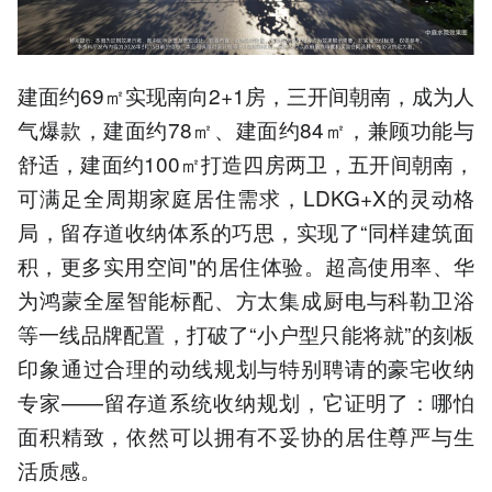
建面约69㎡实现南向2+1房，三开间朝南，成为人
气爆款，建面约78㎡、建面约84㎡，兼顾功能与
舒适，建面约100㎡打造四房两卫，五开间朝南，
可满足全周期家庭居住需求，LDKG+X的灵动格
局，留存道收纳体系的巧思，实现了“同样建筑面
积，更多实用空间"的居住体验。超高使用率、华
为鸿蒙全屋智能标配、方太集成厨电与科勒卫浴
等一线品牌配置，打破了“小户型只能将就”的刻板
印象通过合理的动线规划与特别聘请的豪宅收纳
专家——留存道系统收纳规划，它证明了：哪怕
面积精致，依然可以拥有不妥协的居住尊严与生
活质感。