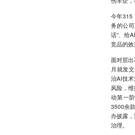
伤车企，
今年31
务的公司
话”、给
竞品的效
面对层出
月就发文
治AI技
风险，维
动第一阶
3500
办披露，
治理。