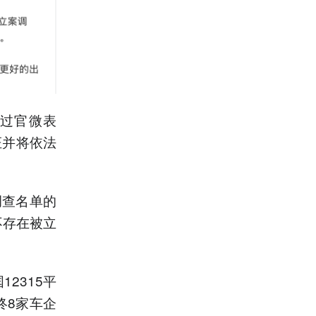
过官微表
证并将依法
调查名单的
不存在被立
2315平
终8家车企