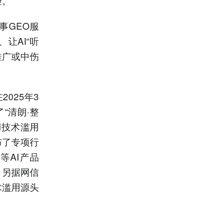
验。
事GEO服
让AI“听
推广或中伤
025年3
“清朗·整
I技术滥用
布了专项行
等AI产品
。另据网信
术滥用源头