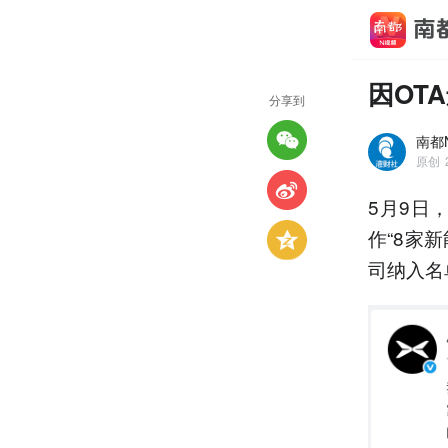
因OT
分享到
南都
原创
5月9日
作“8家
司纳入名