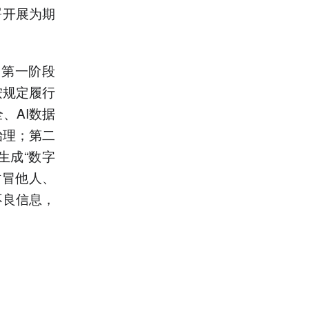
署开展为期
：第一阶段
按规定履行
、AI数据
治理；第二
生成“数字
仿冒他人、
不良信息，