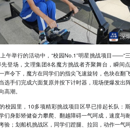
日上午举行的活动中，“校园No.1”明星挑战项目——“
率先登场，文理集团8名魔方挑战者齐聚舞台，瞬间
一声令下，魔方在同学们的指尖飞速旋转，色块在翻
当选手们完成六面复原并按下计时器，现场便爆发出
推向高潮。
的校园里，10多项精彩挑战项目区早已排起长队：
学们身影矫健奋力攀爬、翻越障碍一气呵成，速度与
考验；划船机挑战区，同学们蹬腿、拉回，动作一气