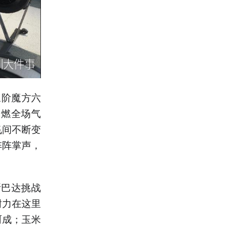
三阶魔方六
点燃全场气
飞间不断变
阵阵掌声，
斯巴达挑战
耐力在这里
呵成；玉米