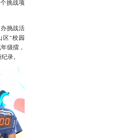
8个挑战项
举办挑战活
山区“校园
或年级擂，
级纪录。