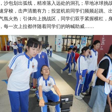
，沙包划出弧线，精准落入远处的洞孔；旱地冰球挑
速穿梭，击声清脆有力；投篮机前同学们频频起跳、
气氛火热；引体向上挑战区，同学们双手紧握横杠，
，每一次上拉都伴随着同学们的呐喊助威……