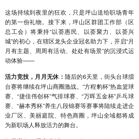
这场持续到夜里的狂欢，只是坪山送给职场青年
的第一份礼物。接下来，坪山区群团工作部（区
总工会）将秉持“以荟惠民、以荟聚力、以荟兴
城”的初心，在辖区龙头企业冠名助力下，开启“月
月有主题、周周有活动、处处有场景”的沉浸式运
动体验——
随后的6天里，街头台球擂
活力竞技，
月月
无休
：
台赛将继续在坪山商圈激战。“方程豹杯”热血篮球
赛、“捷佳伟创杯”气排球赛、“万晖五金杯”乒乓球
赛、“赫本秀杯”养生八段锦赛等赛事将陆续走进企
业厂区、美丽庭院、特色商圈，坪山全域都将成
为新职场人释放活力的舞台。