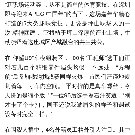
“新职场运动荟”，从不是简单的体育竞技。在深圳
即将迎来APEC“中国年”的当下，这场嘉年华精心
打造的5大类趣味竞技，更像是坪山职场人的一
次“精神团建”。它根植于坪山深厚的产业土壤，生
动演绎着这座城区产城融合的共生共荣。
在“仰望U9”车模组装区，100名“工程师”选手们正
对着几百个精细零件眉头紧锁。不远处，“方程
豹”后备厢收纳挑战赛同样火爆，市民们严谨地规
划着每一寸车内空间。“平时拧的是真车螺丝，今
天拼的是缩小版！”一位95后选手擦着汗笑道，“刚
才卡了个卡扣，同事还说我皱眉头的样子和调试
设备时完全一样。”
在围观人群中，4名外籍员工格外引人注目。其中