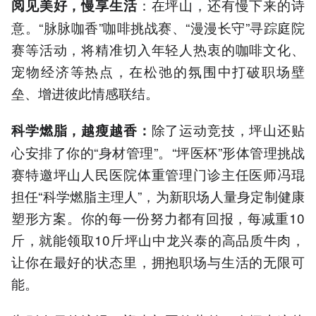
：在坪山，还有慢下来的诗
阅见美好，慢享生活
意。“脉脉咖香”咖啡挑战赛、“漫漫长守”寻踪庭院
赛等活动，将精准切入年轻人热衷的咖啡文化、
宠物经济等热点，在松弛的氛围中打破职场壁
垒、增进彼此情感联结。
除了运动竞技，坪山还贴
科学燃脂，越瘦越香：
心安排了你的“身材管理”。“坪医杯”形体管理挑战
赛特邀坪山人民医院体重管理门诊主任医师冯琨
担任“科学燃脂主理人”，为新职场人量身定制健康
塑形方案。你的每一份努力都有回报，每减重10
斤，就能领取10斤坪山中龙兴泰的高品质牛肉，
让你在最好的状态里，拥抱职场与生活的无限可
能。