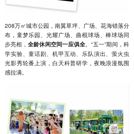
208万㎡城市公园，南翼草坪、广场、花海错落分
布，童梦乐园、光耀广场、曲棍球场、棒球场同
步亮相，
。“五一”期间，科
全龄休闲空间一应俱全
学实验、童话剧、机甲互动、乐队演出、萤火虫
光影秀轮番上演，白天科普研学，夜晚浪漫氛围
感拉满。