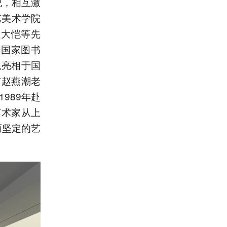
纪，相互激
艺美术学院
杜大恺等先
国国家图书
貌亮相于国
与赵燕潮老
989年赴
艺术家从上
而坚定的艺