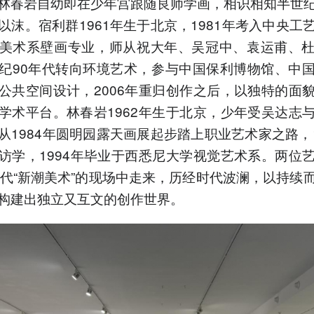
林春岩自幼即在少年宫跟随良师学画，相识相知半世
以沫。宿利群1961年生于北京，1981年考入中央工
美术系壁画专业，师从祝大年、吴冠中、袁运甫、
纪90年代转向环境艺术，参与中国保利博物馆、中
公共空间设计，2006年重归创作之后，以独特的面
学术平台。林春岩1962年生于北京，少年受吴达志
从1984年圆明园露天画展起步踏上职业艺术家之路，1
访学，1994年毕业于西悉尼大学视觉艺术系。两位
年代“新潮美术”的现场中走来，历经时代波澜，以持续
构建出独立又互文的创作世界。