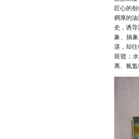
匠心的创
稠厚的油
史，诱导
象、抽象
湛，却往
斑驳；水
离、氤氲