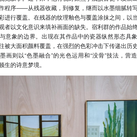
作程序——从残器收藏，到修复，继而以水墨细腻转
彩进行覆盖。在残器的纹理釉色与覆盖涂抹之间，以
观者以文化意识来填补画面的缺失。宿利群的作品始
与意象的边界。出现在其作品中的瓷器纵然形态具
往被大面积颜料覆盖，在强烈的色彩冲击下传递出历
墨画则以“色墨融合”的光色运用和“没骨”技法，营
顿生的诗意梦境。