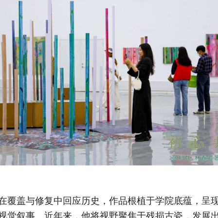
在覆盖与修复中回应历史，作品根植于学院底蕴，呈
视觉叙事。近年来，他将视野聚焦于残损古瓷，发展