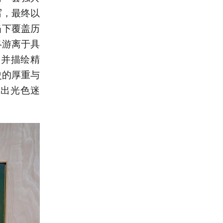
写，最终以
当下覆盖历
终游离于具
象并描绘精
史的厚重与
造出光色迷