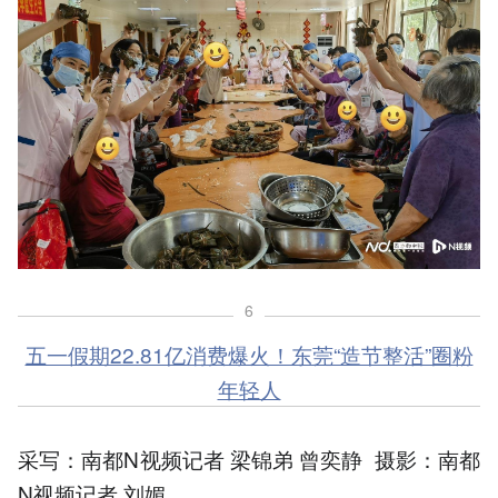
6
五一假期22.81亿消费爆火！东莞“造节整活”圈粉
年轻人
采写：南都N视频记者 梁锦弟 曾奕静 摄影：南都
N视频记者 刘媚