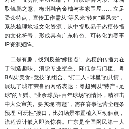
取鲲鹏之意、梅州融合金柚与客家围屋……立足
受众特点，宣传工作需从“等风来”转向“迎风去”，
系统梳理地域文化资源，从中提取易于热梗传播
的文化符号，形成具有广东特色、可转化的赛事
IP资源矩阵。
二是有趣，找到反差“嫁接点”。热梗的传播力在
于制造趣味、消除专业壁垒、降低参与门槛。粤
BA以“美食+竞技”的组合、“打工人+球星”的共情，
展现了城市荣誉的网络表达；粤超则以“特产+足
球”的互赠、“业余球员+百年球场”的情怀，精准击
中大众审美。要实现“有趣”，需在赛事运营全链条
预埋“可玩性”接口，比如场景布置植入互动触点，
流程设计嵌入即兴惊喜。广东是全国网民第一大