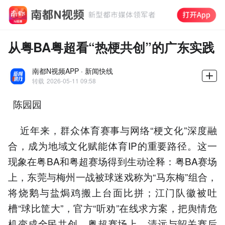
从粤BA粤超看“热梗共创”的广东实践
南都N视频APP · 新闻快线
转载
2026-05-11 09:58
陈园园
近年来，群众体育赛事与网络“梗文化”深度融
合，成为地域文化赋能体育IP的重要路径。这一
现象在粤BA和粤超赛场得到生动诠释：粤BA赛场
上，东莞与梅州一战被球迷戏称为“马东梅”组合，
将烧鹅与盐焗鸡搬上台面比拼；江门队徽被吐
槽“球比筐大”，官方“听劝”在线求方案，把舆情危
机变成全民共创。粤超赛场上，清远与韶关赛后