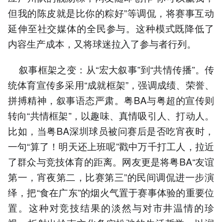
但我的陈皮就是比你的粽好”等调侃，将赛事互动
延伸至社交媒体的全民参与。这种模式既降低了
内容生产成本，又将球迷拉入了参与者行列。
叙事框架之变：从“宏大叙事”到“共情传播”。传
统体育宣传多采用“成就框架”，强调成绩、荣誉、
拼搏精神，叙事语态严肃。粤BA与粤超的宣传则
转向“共情框架”，以趣味、真情吸引人、打动人。
比如，当粤BA深圳球员被问赛后是否吃宵夜时，
一句“算了！明天还上班呢”戳中万千打工人，拉近
了群众与竞技体育的距离。网友更是将粤BA“友谊
第一，宵夜第二，比赛第三”的民间调侃进一步演
绎，把“食在广东”的烟火气置于赛事体验的重要位
置。这种对竞技结果的淡然与对市井温情的珍