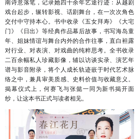
南诗意落笔，记录她四十余年艺途行迹：从越剧
戏台起步，辗转影视、话剧舞台，在一次次角色
交付中守持本心。书中收录《五女拜寿》《大宅
门》《日出》等经典作品幕后故事，书写海岛童
年、姐妹情谊与舞台内外的合作往事，直白袒露
对行业、对表演、对戏曲的纯粹思考。全书收录
二百余幅私人珍藏影像，辅以访谈实录、演艺年
谱与影音附录，将个人成长轨迹嵌于时代艺术脉
络之中，兼具审美质感、史料价值与收藏意义。
揭幕仪式上，何赛飞与张懿一同为新书揭开面
纱，让这本书正式与读者相见。