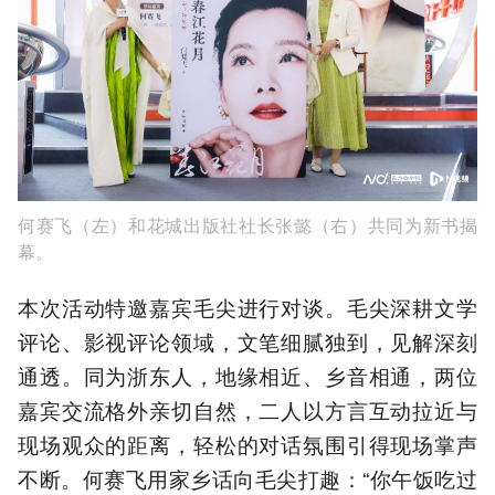
何赛飞（左）和花城出版社社长张懿（右）共同为新书揭
幕。
本次活动特邀嘉宾毛尖进行对谈。毛尖深耕文学
评论、影视评论领域，文笔细腻独到，见解深刻
通透。同为浙东人，地缘相近、乡音相通，两位
嘉宾交流格外亲切自然，二人以方言互动拉近与
现场观众的距离，轻松的对话氛围引得现场掌声
不断。何赛飞用家乡话向毛尖打趣：“你午饭吃过