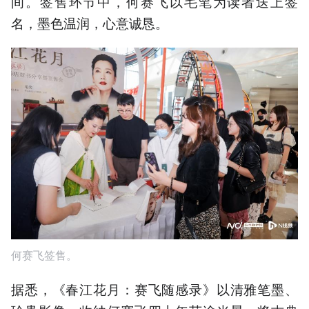
间。签售环节中，何赛飞以毛笔为读者送上签
名，墨色温润，心意诚恳。
何赛飞签售。
据悉，《春江花月：赛飞随感录》以清雅笔墨、