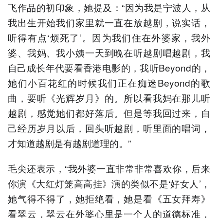
飞作品的初印象，她提及：“因为我是宁波人，从
我出生开始我们家里就一直在放越剧，说实话，
听得有点‘烦死了’。因为我们住在外婆家，我外
婆、我妈、我小姨一天到晚在听越剧唱越剧，我
自己成长年代要看香港电影的，我听Beyond的，
她们小百花红的时候我们正在痴迷Beyond的歌
曲，要听《光辉岁月》的。所以看我妈在那儿听
越剧，感觉她们都好落后。但是等我回过来，自
己经历岁月以后，回头听越剧，听里面的唱词，
才知道越剧是有越剧道理的。”
毛尖还表示，“我外婆一直非常非常喜欢你，后来
你演《大红灯笼高高挂》演的类似不是‘好女人’，
她气得不得了，她拒绝看，她是看《五女拜寿》
看翠云，翠云在外婆心里是一个人的道德标准，