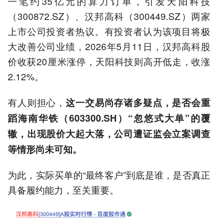
一笔约35亿元的算力订单，引发天阳科技
（300872.SZ）、汉邦高科（300449.SZ）两家
上市公司投资者热议。有投资者认为该项目将极
大改善公司业绩，2026年5月11日，汉邦高科股
价收获20厘米涨停，天阳科技则高开低走，收涨
2.12%。
有人则担心，
这一交易尚存诸多疑点，是否会重
蹈海南华铁（
603300
.SH
）
“
忽悠式大单
”
的覆
辙，出现股价大起大落，公司遭证监会立案调查
等情形尚未可知。
为此，实际买单的“最终客户”到底是谁，是否真正
具备履约能力，至关重要。