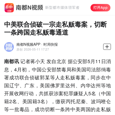
中美联合侦破一宗走私贩毒案，切断
一条跨国走私贩毒通道
南都N视频APP · 时局快报
原创
2026-05-11 17:27
记者蒋小天 发自北京 据公安部5月11日消
南都讯
息，4月初，中国公安部禁毒局和美国司法部缉毒
署成功联合侦破郭某等人走私贩毒案，同步在中
国辽宁、广东，美国佛罗里达州、内华达州等地
开展收网行动，共抓获涉案犯罪嫌疑人5名（中国
籍2名、美国籍3名），缴获丙托尼秦、波玛唑仑
等一批毒品，成功切断一条跨中美两国的走私贩