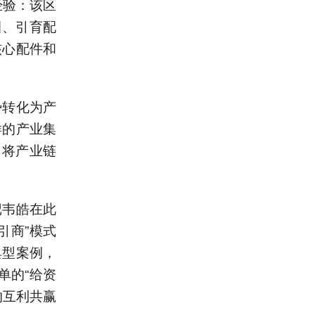
经验：该区
圈、引育配
核心配件和
。
势转化为产
样的产业集
，将产业链
记韦皓在此
引商”模式
典型案例，
单的“给资
的互利共赢