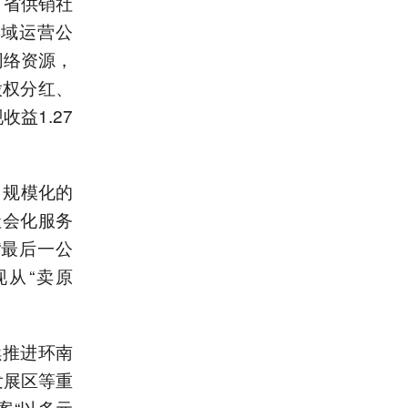
，省供销社
县域运营公
网络资源，
股权分红、
益1.27
、规模化的
社会化服务
“最后一公
从“卖原
续推进环南
发展区等重
案“以多元