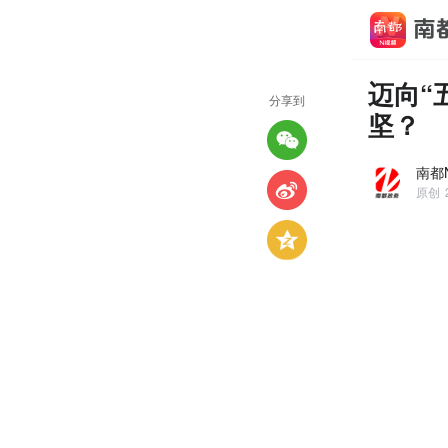
迈向“
分享到
坚？
南都
原创