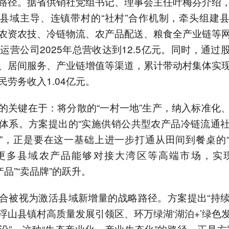
路径。据省供销社党组书记、理事会主任叶梅芬介绍
县域主导、连镇带村的“社村”合作机制，牵头组建
农资农技、冷链物流、农产品配送、粮食全产业链等
域运营公司2025年总营收达到12.5亿元。同时，通过
、居间服务、产业链增值等渠道，累计带动村集体实现收
民劳务收入1.04亿元。
的关键在于：将分散的“一村一地”生产，纳入标准化
体系。方案提出的“实施供销公共型农产品冷链流通
”，正是要在这一基础上进一步打通从田间到餐桌的
让更多县域农产品能够对接大湾区等高端市场，实现
产品”“卖品牌”的跃升。
合被视为激活县域新增量的战略路径。方案提出“持
浮山县镇村高质量发展引领区、环万绿湖‘湖泊+’绿色
设”。这种“生态产业化、产业生态化”的路径，正是方