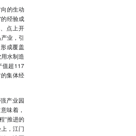
方向的生动
”的经验成
护、点上开
品产业，引
，形成覆盖
饮用水制造
值超117
村的集体经
建强产业园
这意味着，
程”推进的
会上，江门