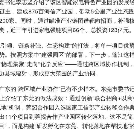
委书记李志坚介绍了该区智能家电特色产业园的发展
链主，建成875亩海信产业园，带动5公里产业生态
200家。同时，通过瞄准产业链图谱靶向招商，补强
类，近三年引进家电强链项目66个、总投资123亿元
主引领、链条补强、生态构建”的打法，将单一项目优
势。按照方案中“建强园区”的部署，下一步，蓬江这
“物理集聚”走向“化学反应”——通过跨区域协作机制
边县域辐射，形成更大范围的产业协同。
广东的“跨区域产业协作”已有不少样本。东莞市委书
上介绍了东莞的做法成效：通过创新“联合招商+以商
飞地”机制，莞韶合作园入选国家工信部产业转移合作
出11个项目到莞揭合作产业园区转化落地。这不是简
目”，而是构建“研发孵化在东莞、转化落地在帮扶地”