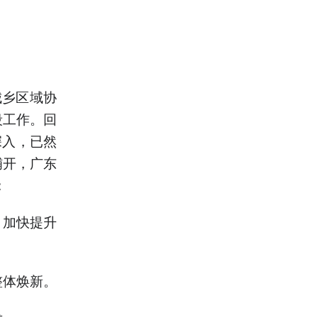
城乡区域协
段工作。回
深入，已然
铺开，广东
：
，加快提升
整体焕新。
发。