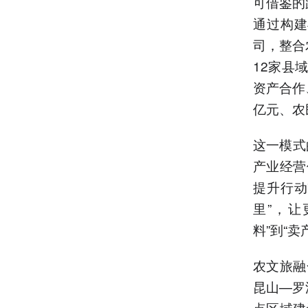
可借鉴的
通过构建
司，整合
12家县
资产合作
亿元、农
这一模式
产业经营
提升行动
里”，
料”到“卖
农文旅融
昆山—罗
点区域建