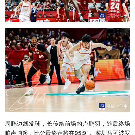
周鹏边线发球，长传给前场的卢鹏羽，随后终场
哨声响起，比分最终定格在95:91。深圳马可波罗