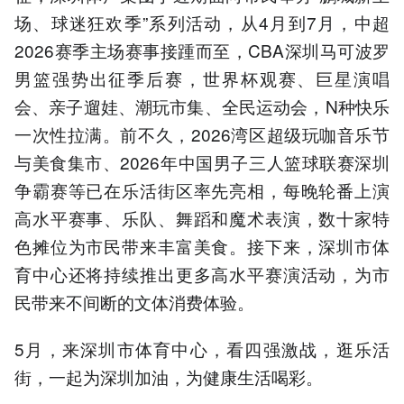
场、球迷狂欢季”系列活动，从4月到7月，中超
2026赛季主场赛事接踵而至，CBA深圳马可波罗
男篮强势出征季后赛，世界杯观赛、巨星演唱
会、亲子遛娃、潮玩市集、全民运动会，N种快乐
一次性拉满。前不久，2026湾区超级玩咖音乐节
与美食集市、2026年中国男子三人篮球联赛深圳
争霸赛等已在乐活街区率先亮相，每晚轮番上演
高水平赛事、乐队、舞蹈和魔术表演，数十家特
色摊位为市民带来丰富美食。接下来，深圳市体
育中心还将持续推出更多高水平赛演活动，为市
民带来不间断的文体消费体验。
5月，来深圳市体育中心，看四强激战，逛乐活
街，一起为深圳加油，为健康生活喝彩。