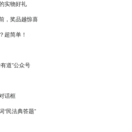
的实物好礼
前，奖品越惊喜
？超简单！
治有道”公众号
对话框
词“民法典答题”