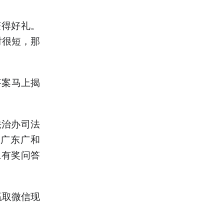
获得好礼。
时很短，那
答案马上揭
法治办司法
，广东广和
上有奖问答
赢取微信现