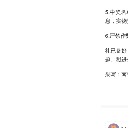
5.中奖
息，实物
6.严禁
礼已备好
题。戳进
采写：南