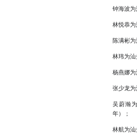
钟海波为
林悦恭为
陈满彬为
林玮为汕
杨燕娜为
张少龙为
吴蔚瀚
年）；
林航为汕