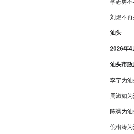
李志勇不
刘煜不再
汕头
2026年
汕头市政
李宁为汕
周淑如为
陈飒为汕
倪楷涛为