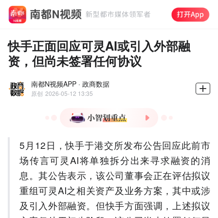
快手正面回应可灵AI或引入外部融
资，但尚未签署任何协议
南都N视频APP · 政商数据
原创
2026-05-12 13:35
1.快手回应可灵AI拆分传
5月12日，快手于港交所发布公告回应此前市
闻：正评估重组方案
场传言可灵AI将单独拆分出来寻求融资的消
2.可灵AI年化收入达2.4亿美
元成新增长点
息。其公告表示，该公司董事会正在评估拟议
3.可灵AI全球用户突破6000
重组可灵AI之相关资产及业务方案，其中或涉
万生成6亿视频
及引入外部融资。但快手方面强调，上述拟议
4.快手AI投入带动广告电商
业务显著增长