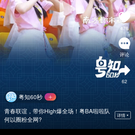
476
评论
62
粤知60秒
青春联谊，带你High爆全场！粤BA啦啦队
详情
何以圈粉全网?