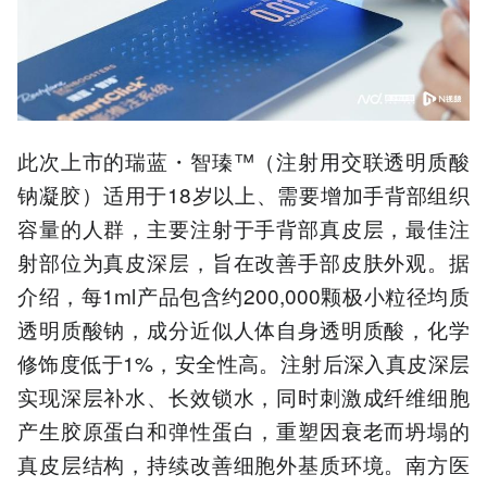
此次上市的瑞蓝・智瑧™（注射用交联透明质酸
钠凝胶）适用于18岁以上、需要增加手背部组织
容量的人群，主要注射于手背部真皮层，最佳注
射部位为真皮深层，旨在改善手部皮肤外观。据
介绍，每1ml产品包含约200,000颗极小粒径均质
透明质酸钠，成分近似人体自身透明质酸，化学
修饰度低于1%，安全性高。注射后深入真皮深层
实现深层补水、长效锁水，同时刺激成纤维细胞
产生胶原蛋白和弹性蛋白，重塑因衰老而坍塌的
真皮层结构，持续改善细胞外基质环境。南方医