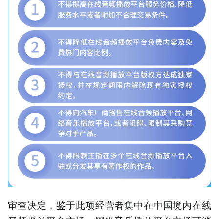
审查决定，鉴于此项经营者集中在中国境内在线