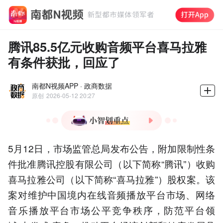
腾讯85.5亿元收购音频平台喜马拉雅
有条件获批，回应了
南都N视频APP · 政商数据
原创
2026-05-12 20:27
1.市场监管总局有条件批准
5月12日，市场监管总局发布公告，附加限制性条
腾讯85.5亿收购喜马拉雅股
权案
件批准腾讯控股有限公司（以下简称“腾讯”）收购
2.腾讯承诺遵守限制条款，
喜马拉雅公司（以下简称“喜马拉雅”）股权案。该
包括不涨价、保持免费内容
案对维护中国境内在线音频播放平台市场、网络
比例
音乐播放平台市场公平竞争秩序，防范平台领
3.交易禁止独家版权授权及
向车企搭售音频平台服务