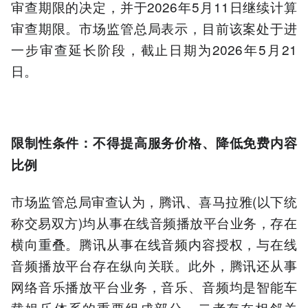
审查期限的决定，并于2026年5月11日继续计算
审查期限。市场监管总局表示，目前该案处于进
一步审查延长阶段，截止日期为2026年5月21
日。
限制性条件：不得提高服务价格、降低免费内容
比例
市场监管总局审查认为，腾讯、喜马拉雅(以下统
称交易双方)均从事在线音频播放平台业务，存在
横向重叠。腾讯从事在线音频内容授权，与在线
音频播放平台存在纵向关联。此外，腾讯还从事
网络音乐播放平台业务，音乐、音频均是智能车
载娱乐体系的重要组成部分，二者存在相邻关