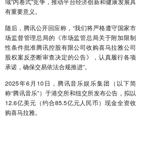
域“内卷式”竞争，推动平台经济创新和健康发展具
4.收购案审查历时近一年，
有重要意义。
涉及在线音频市场反垄断评
估
随后，腾讯公开回应称，“我们将严格遵守国家市
5.喜马拉雅创始股东将获腾
讯音乐不超过0.37%股权
场监督管理总局的《市场监管总局关于附加限制
以上内容由AI大模型生成，仅供
性条件批准腾讯控股有限公司收购喜马拉雅公司
参考
股权案反垄断审查决定的公告》，认真履行各项
承诺，确保交易依法合规推进”。
2025年6月10日，腾讯音乐娱乐集团（以下简
称“腾讯音乐”）于港交所和纽交所发布公告，拟以
12.6亿美元（约合85.5亿元人民币）现金全资收
购喜马拉雅。