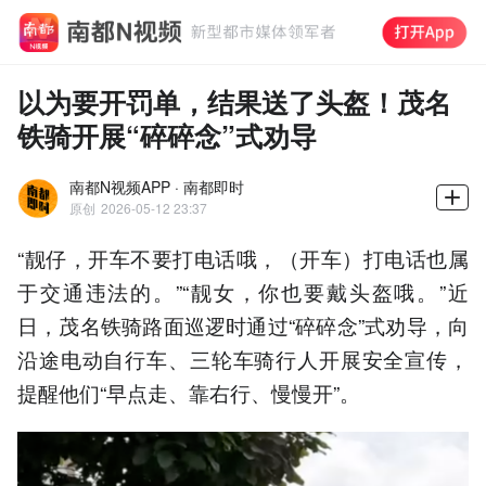
以为要开罚单，结果送了头盔！茂名
铁骑开展“碎碎念”式劝导
南都N视频APP · 南都即时
原创
2026-05-12 23:37
“靓仔，开车不要打电话哦，（开车）打电话也属
于交通违法的。”“靓女，你也要戴头盔哦。”近
日，茂名铁骑路面巡逻时通过“碎碎念”式劝导，向
沿途电动自行车、三轮车骑行人开展安全宣传，
提醒他们“早点走、靠右行、慢慢开”。