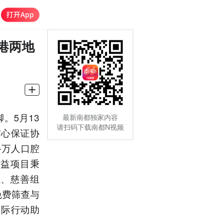
港两地
。5月13
最新南都独家内容
请扫码下载南都N视频
信心保证协
—万人口腔
公益项目秉
位、慈善组
免费筛查与
实际行动助