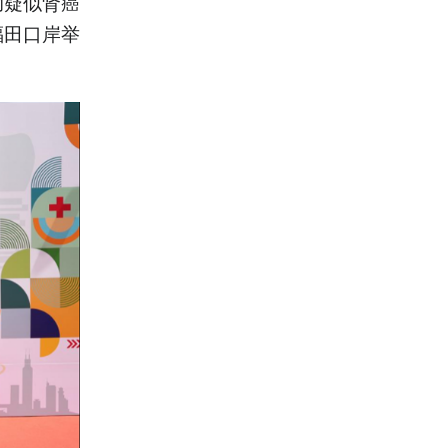
助疑似肾癌
福田口岸举