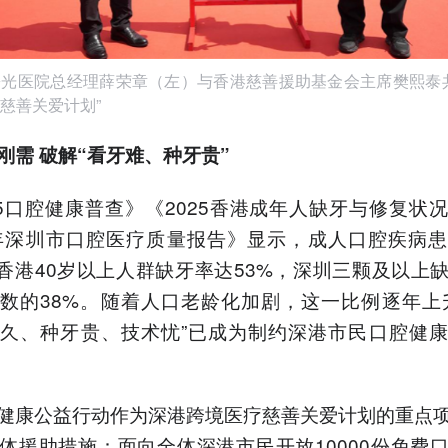
光医院总经理薛荣章（左）与香港慈善援助基金会主席樊熙泰共
慈善关爱计划”
刚需 破解“看牙难、种牙贵”
25口腔健康普查》《2025香港成年人缺牙与修复状
5年深圳市口腔医疗质量报告》显示，成人口腔疾病
%，香港40岁以上人群缺牙率达53%，深圳三颗及以上
数的38%。随着人口老龄化加剧，这一比例逐年上
久、种牙贵、技术忧”已成为制约深港市民口腔健
健康公益行动作为深港跨境医疗慈善关爱计划的重点
体援助措施：面向全体深港市民开放10000份免费