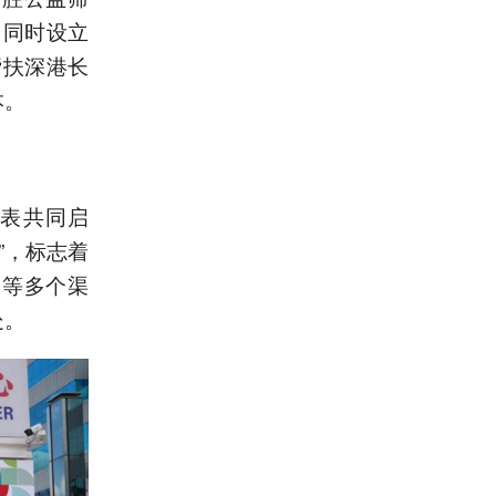
；同时设立
帮扶深港长
本。
代表共同启
”，标志着
会等多个渠
处。