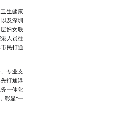
区卫生健康
，以及深圳
基层妇女联
深港人员往
港市民打通
头、专业支
率先打通港
服务一体化
，彰显“一