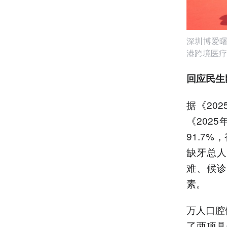
深圳博爱曙
港跨境医疗
回应民生
据《20
《202
91.7
缺牙总人
难、候诊
素。
万人口腔
了两项具