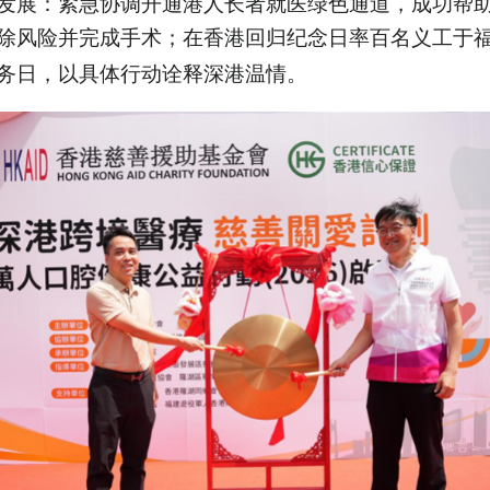
发展：紧急协调开通港人长者就医绿色通道，成功帮
除风险并完成手术；在香港回归
日率百名义工于
纪念
务日，以具体行动诠释深港温情。