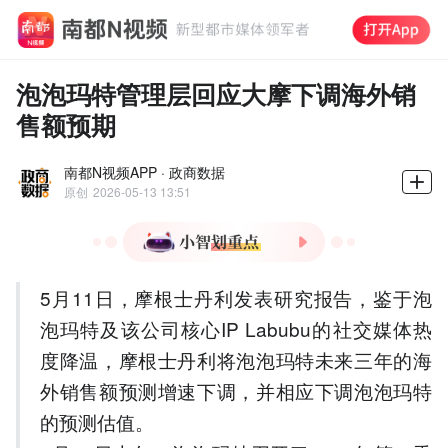
泡泡玛特管理层回应大摩下调海外销
售额预期
南都N视频APP · 政商数据
原创
2026-05-13 13:51
1.泡泡玛特一季度营收同比
5月11日，摩根士丹利发表研究报告，鉴于泡
增长75%-80%，中国市场收
入翻倍。
泡玛特及该公司核心IP Labubu的社交媒体热
2.海外市场全面增长，欧
度降温，摩根士丹利将泡泡玛特未来三年的海
洲、美国、亚太增速分别达
外销售额预测增速下调，并相应下调泡泡玛特
60%-65%、55%-60%、
25%-30%。
的预测估值。
3.原材料成本上涨导致毛利