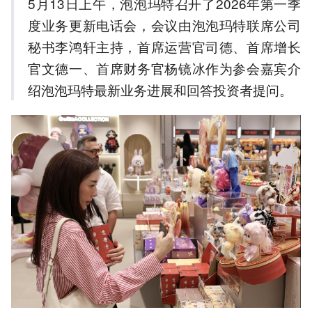
5月13日上午，泡泡玛特召开了2026年第一季
率预计下跌0.5个百分点。
度业务更新电话会，会议由泡泡玛特联席公司
4.摩根斯坦利因Labubu社交
媒体热度降温下调泡泡玛特
秘书李鸿轩主持，首席运营官司德、首席增长
海外销售预测。
官文德一、首席财务官杨镜冰作为参会嘉宾介
5.泡泡玛特将加强区域协同
绍泡泡玛特最新业务进展和回答投资者提问。
支持，提升海外门店精细化
运营。
以上内容由AI大模型生成，仅供
参考