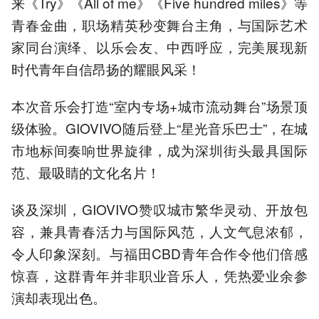
来《Try》《All of me》《Five hundred miles》等
青春金曲，职场精英秒变舞台主角，与国际艺术
家同台演绎、以乐会友、中西呼应，完美展现新
时代青年自信昂扬的耀眼风采！
本次音乐会打造“室内专场+城市流动舞台”场景顶
级体验。GIOVIVO随后登上“星光音乐巴士”，在城
市地标间奏响世界旋律，成为深圳街头最具国际
范、最吸睛的文化名片！
谈及深圳，GIOVIVO赞叹城市繁华灵动、开放包
容，兼具青春活力与国际风范，人文气息浓郁，
令人印象深刻。与福田CBD青年合作令他们倍感
惊喜，这群青年并非职业音乐人，凭热爱业余参
演却表现出色。