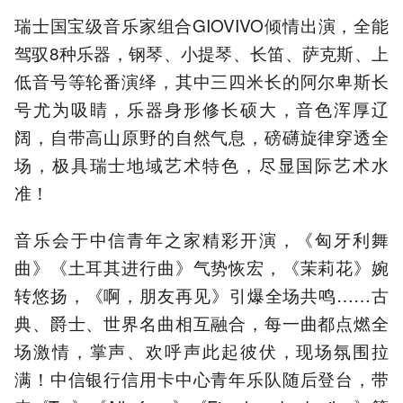
瑞士国宝级音乐家组合GIOVIVO倾情出演，全能
驾驭8种乐器，钢琴、小提琴、长笛、萨克斯、上
低音号等轮番演绎，其中三四米长的阿尔卑斯长
号尤为吸睛，乐器身形修长硕大，音色浑厚辽
阔，自带高山原野的自然气息，磅礴旋律穿透全
场，极具瑞士地域艺术特色，尽显国际艺术水
准！
音乐会于中信青年之家精彩开演，《匈牙利舞
曲》《土耳其进行曲》气势恢宏，《茉莉花》婉
转悠扬，《啊，朋友再见》引爆全场共鸣……古
典、爵士、世界名曲相互融合，每一曲都点燃全
场激情，掌声、欢呼声此起彼伏，现场氛围拉
满！中信银行信用卡中心青年乐队随后登台，带