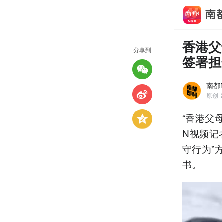
香港父
分享到
签署担
南都
原创
“香港父
N视频记
守行为”
书。