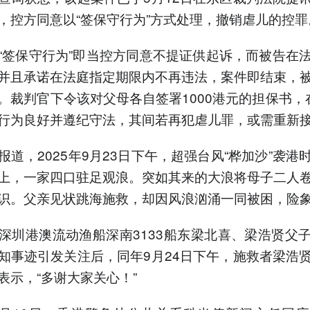
，控方同意以“签保守行为”方式处理，撤销虐儿的控罪
“签保守行为”即当控方同意不提证供起诉，而被告在
并且承诺在法庭指定期限内不再违法，案件即结束，
。裁判官下令该对父母各自签署1000港元的担保书，
行为良好并遵纪守法，其间若再犯虐儿罪，或需重新
报道，2025年9月23日下午，超强台风“桦加沙”袭港
上，一家四口驻足观浪。突如其来的大浪将母子二人
识。父亲见状跳海施救，却因风浪汹涌一同被困，险
深圳港澳流动渔船深南3133船东梁北喜、梁浩贤父
知事迹引发关注后，同年9月24日下午，施救者梁浩
表示，“多谢大家关心！”