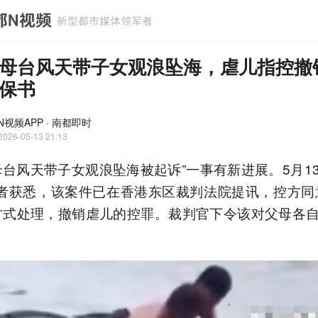
母台风天带子女观浪坠海，虐儿指控撤
保书
N视频APP · 南都即时
2026-05-13 21:13
母台风天带子女观浪坠海被起诉”一事有新进展。5月1
者获悉，该案件已在香港东区裁判法院提讯，控方同
方式处理，撤销虐儿的控罪。裁判官下令该对父母各