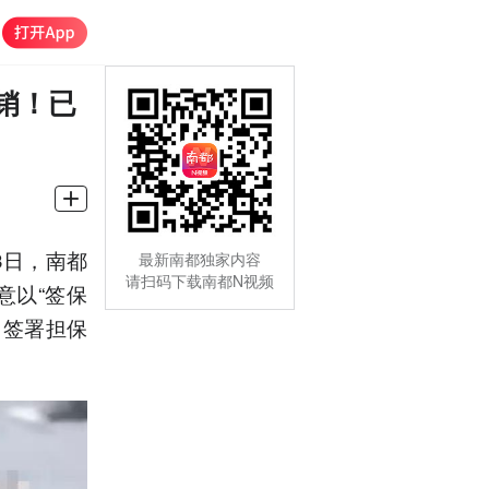
销！已
3日，南都
最新南都独家内容
请扫码下载南都N视频
意以“签保
自签署担保