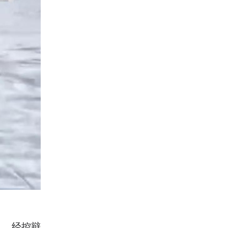
讯。经控辩