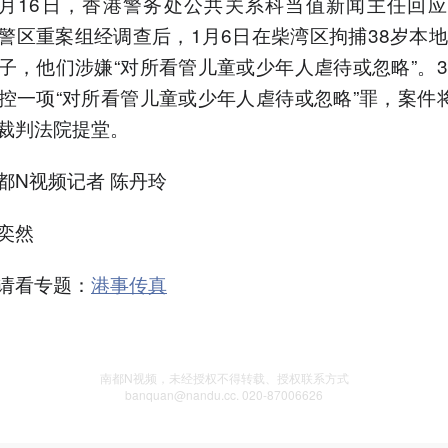
年3月16日，香港警务处公共关系科当值新闻主任回
警区重案组经调查后，1月6日在柴湾区拘捕38岁本地
子，他们涉嫌“对所看管儿童或少年人虐待或忽略”。3
控一项“对所看管儿童或少年人虐待或忽略”罪，案件将
裁判法院提堂。
都N视频记者 陈丹玲
奕然
请看专题：
港事传真
南都N视频，未经授权不得转载、授权联系方式
banquan@nandu.cc. 020-87006626