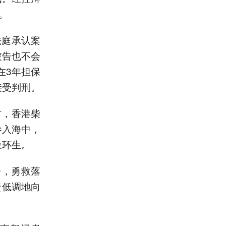
。
法庭承认案
被告也不会
在3年担保
接受判刑。
时，香港柴
卷入海中，
象环生。
子，勇救落
贤低调地向