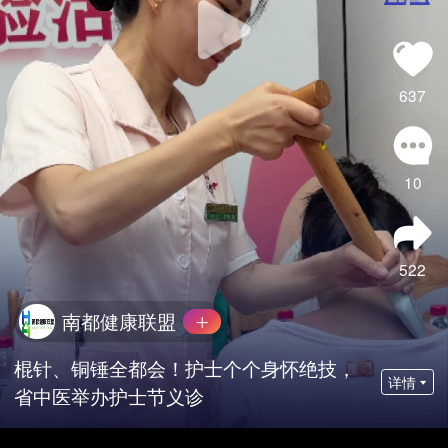
637
10
522
南都健康联盟
棍针、铜锤全都会！护士个个身怀绝技，
详情
省中医举办护士节义诊