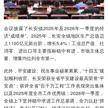
会议披露了长安镇2025年及2026年一季度的经
济“成绩单”。2025年，长安全镇地区生产总值迈
上1100亿元新台阶，增长5.4%；工业总产值、社
消零、进出口等主要指标稳中有进，市场主体总
量、增量均位列全市第一。
此外，平安建设、民生事业硕果累累，“十四五”规
划顺利收官。长安荣获全省平安建设最高荣誉“平
安鼎”；获评全省“百千万工程”工作表现突出集体
以及2025年度全市工作优秀镇；2026年一季度，
全镇上下坚持稳中求进工作总基调，全力以赴“拼
经济”，争创“开门红”，经济运行稳中向好，实现