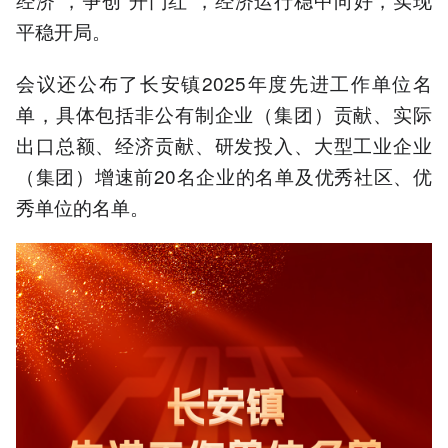
平稳开局。
会议还公布了长安镇2025年度先进工作单位名
单，具体包括非公有制企业（集团）贡献、实际
出口总额、经济贡献、研发投入、大型工业企业
（集团）增速前20名企业的名单及优秀社区、优
秀单位的名单。