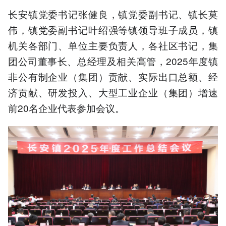
长安镇党委书记张健良，镇党委副书记、镇长莫
伟，镇党委副书记叶绍强等镇领导班子成员，镇
机关各部门、单位主要负责人，各社区书记，集
团公司董事长、总经理及相关高管，2025年度镇
非公有制企业（集团）贡献、实际出口总额、经
济贡献、研发投入、大型工业企业（集团）增速
前20名企业代表参加会议。