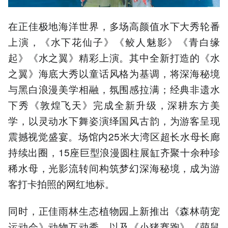
在正佳极地海洋世界，多场高颜值水下大秀轮番
上演，《水下花仙子》《鲛人魅影》《青白缘
起》《水之翼》精彩上演。其中全新打造的《水
之翼》海底大秀以童话风格为基调，将深海秘境
与黑白浪漫美学相融，氛围感拉满；经典非遗水
下秀《敦煌飞天》完成全新升级，深耕东方美
学，以灵动水下舞姿演绎国风古韵，为游客呈现
震撼视觉盛宴。场馆内25米大湾区超长水母长廊
持续出圈，15座巨型浪漫圆柱展缸齐聚十余种珍
稀水母，光影流转间构筑梦幻深海秘境，成为游
客打卡拍照的网红地标。
同时，正佳雨林生态植物园上新推出《森林萌宠
运动会》动物互动秀，以及《小猪赛跑》《萌鼠