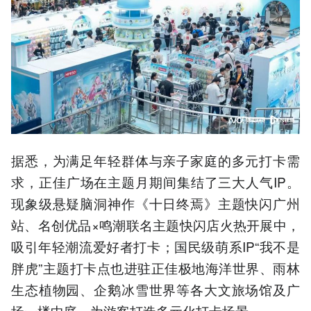
据悉，为满足年轻群体与亲子家庭的多元打卡需
求，正佳广场在主题月期间集结了三大人气IP。
现象级悬疑脑洞神作《十日终焉》主题快闪广州
站、名创优品×鸣潮联名主题快闪店火热开展中，
吸引年轻潮流爱好者打卡；国民级萌系IP“我不是
胖虎”主题打卡点也进驻正佳极地海洋世界、雨林
生态植物园、企鹅冰雪世界等各大文旅场馆及广
场一楼中庭，为游客打造多元化打卡场景。