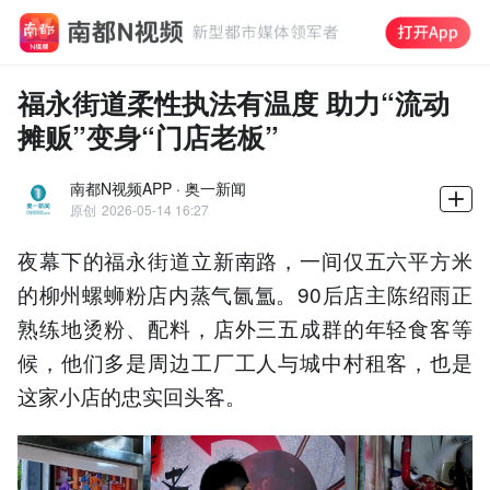
福永街道柔性执法有温度 助力“流动
摊贩”变身“门店老板”
南都N视频APP · 奥一新闻
原创
2026-05-14 16:27
夜幕下的福永街道立新南路，一间仅五六平方米
的柳州螺蛳粉店内蒸气氤氲。90后店主陈绍雨正
熟练地烫粉、配料，店外三五成群的年轻食客等
候，他们多是周边工厂工人与城中村租客，也是
这家小店的忠实回头客。