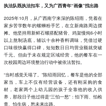
执法队既执法扣车，又为广西青年“画像”找出路
2025年10月，从广西南宁来深的陈绍雨，凭着在
家乡苦学数年的螺蛳粉手艺，在立新南路周边摆
摊。他坚持用新鲜石螺搭配猪骨、鸡架慢炖6小时
以上熬制汤底，辅以十余种香料调味，凭借过硬
口味很快赢得口碑，短短数日日均营业额就突破
千元。但由于未在规定区域经营，他的餐车在一
次校园周边环境整治行动中被依法暂扣。
“当时感觉天塌了。”陈绍雨回忆，餐车是他的全部
家当，车上不仅有经营设备，还有刚采购的食
材，老家两个上幼儿园的孩子全靠他的收入供
养，那段日子他过得是“三怕一愁”：怕下雨、怕检
查、怕生病，愁未来出路。